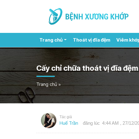
Trang chủ
Thoát vị đĩa đệm
Viêm khớ
Cấy chỉ chữa thoát vị đĩa đệm
Trang chủ
»
Tác giả
Huế Trần
đăng lúc
4:44 AM , 27/12/2