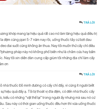
TRẢ LỜI
xương khớp mang lại hiệu quả rất cao nó làm tăng hiệu quả điều trị
đĩa đệm cũng pjari 5-7 năm nay rồi, uống thuốc tây cứ bớt đau
ải đeo đai suốt cũng không ăn thua. Nay tôi muốn thử cấy chỉ điều
đâu?phương pháp này nó không phổ biến như là châm cứu hay bấm
ốc. Nay tôi xin diễn đàn cung cấp giùm tôi những địa chỉ làm cấy
cảm ơn
TRẢ LỜI
ỗ nhà thuốc Đỗ minh đường có cấy chỉ đấy, vì cũng ít người biêt
ự hiệu quả đấy ạ. Tôi bị thoát vị đĩa đệm, có đến nhà thuốc cấy
i, kiểu có những “vật thể lại” trong người ấy nhưng mà sau nó cứ
âu. Sau này có thời gian uống thuốc đều hơn thì vừa uống thuốc