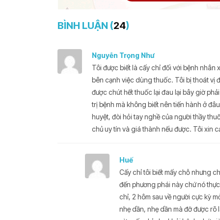
BÌNH LUẬN (
24
)
Nguyễn Trọng Như
Tôi được biết là cấy chỉ đối với bệnh nhân 
bên cạnh việc dùng thuốc. Tôi bị thoát vị 
được chút hết thuốc lại đau lại bây giờ ph
trị bệnh mà không biết nên tiến hành ở 
huyệt, đòi hỏi tay nghề của người thầy thu
chủ uy tín và giá thành nếu được. Tôi xin 
Huế
Cấy chỉ tôi biết mấy chỗ nhưng ch
đến phương phái này chứ nó thực s
chỉ, 2 hôm sau về người cực kỳ mỏ
nhẹ dần, nhẹ dần mà đỡ được rõ l