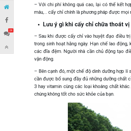
– Với chi phí không quá cao, lại có thể kết h
máu,… cấy chỉ chính là phương pháp được mọi ng
Lưu ý gì khi cấy chỉ chữa thoát v
24
– Sau khi được cấy chỉ vào huyệt đạo điều trị
trong sinh hoạt hằng ngày. Hạn chế lao động,
các đĩa đệm. Người nhà cần chủ động tạo điề
vận động.
– Bên cạnh đó, một chế độ dinh dưỡng hợp lí sẽ 
cần được bổ sung đầy đủ những dưỡng chất cầ
3 hay vitamin cùng các loại khoáng chất khác.
chúng không tốt cho sức khỏe của bạn.