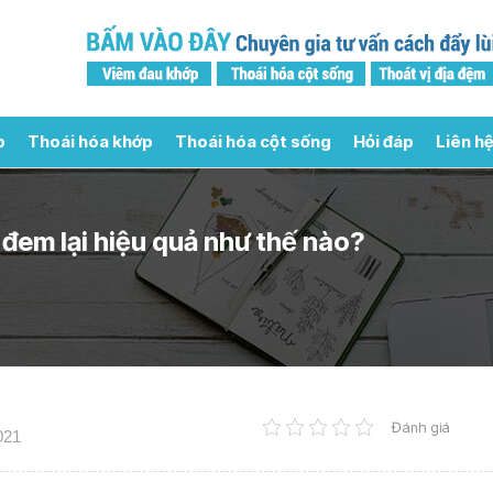
p
Thoái hóa khớp
Thoái hóa cột sống
Hỏi đáp
Liên hệ
 đem lại hiệu quả như thế nào?
Đánh giá
021