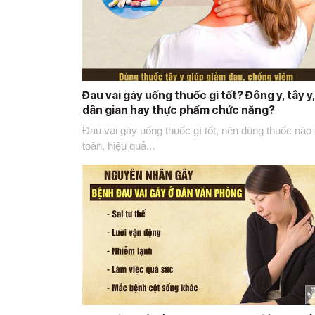
Đau vai gáy uống thuốc gì tốt? Đông y, tây y,
dân gian hay thực phẩm chức năng?
Đau vai gáy uống thuốc gì tốt, nên dùng thuốc nào
toàn, hiệu quả...