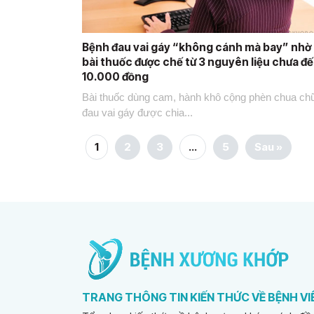
Bệnh đau vai gáy “không cánh mà bay” nhờ
bài thuốc được chế từ 3 nguyên liệu chưa đ
10.000 đồng
Bài thuốc dùng cam, hành khô cộng phèn chua ch
đau vai gáy được chia...
1
2
3
…
5
Sau »
TRANG THÔNG TIN KIẾN THỨC VỀ BỆNH V