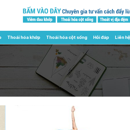
p
Thoái hóa khớp
Thoái hóa cột sống
Hỏi đáp
Liên hệ