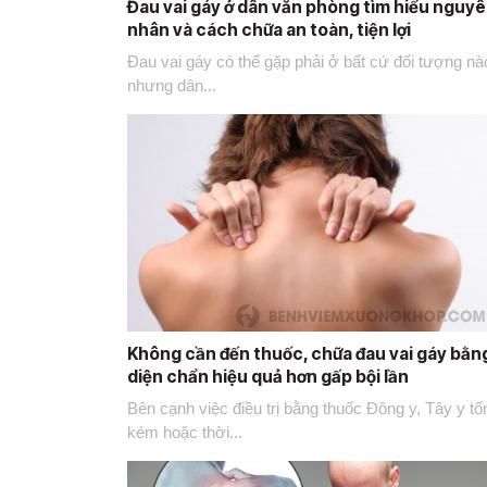
Đau vai gáy ở dân văn phòng tìm hiểu nguy
nhân và cách chữa an toàn, tiện lợi
Đau vai gáy có thể gặp phải ở bất cứ đối tượng nà
nhưng dân...
Không cần đến thuốc, chữa đau vai gáy bằn
diện chẩn hiệu quả hơn gấp bội lần
Bên cạnh việc điều trị bằng thuốc Đông y, Tây y tố
kém hoặc thời...