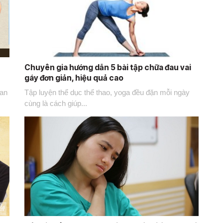
Chuyên gia hướng dẫn 5 bài tập chữa đau vai
gáy đơn giản, hiệu quả cao
 an
Tập luyện thể dục thể thao, yoga đều đặn mỗi ngày
cùng là cách giúp...