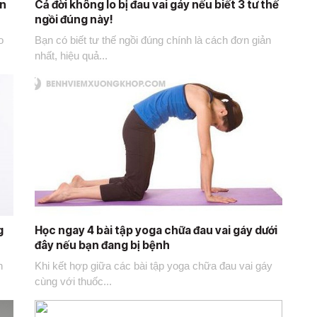
ên
Cả đời không lo bị đau vai gáy nếu biết 3 tư thế
ngồi đúng này!
o
Bạn có biết tư thế ngồi đúng chính là cách đơn giản
nhất, hiệu quả...
g
Học ngay 4 bài tập yoga chữa đau vai gáy dưới
đây nếu bạn đang bị bệnh
n
Khi kết hợp giữa các bài tập yoga chữa đau vai gáy
cùng với thuốc...