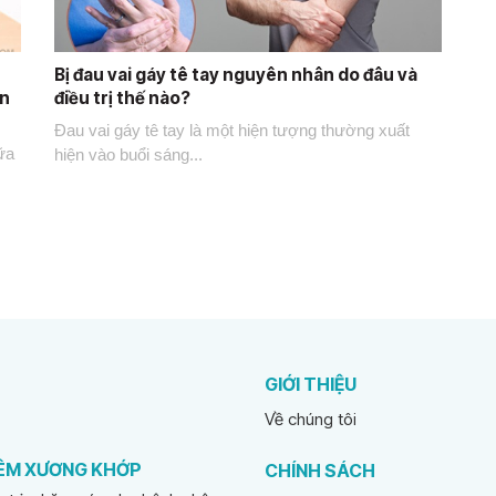
Bị đau vai gáy tê tay nguyên nhân do đâu và
ến
điều trị thế nào?
Đau vai gáy tê tay là một hiện tượng thường xuất
ữa
hiện vào buổi sáng...
GIỚI THIỆU
Về chúng tôi
IÊM XƯƠNG KHỚP
CHÍNH SÁCH