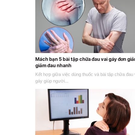
Mách bạn 5 bài tập chữa đau vai gáy đơn giả
giảm đau nhanh
Kết hợp giữa việc dùng thuốc và bài tập chữa đau 
gáy giúp người...