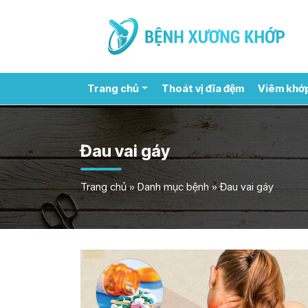
Trang chủ
Thoát vị đĩa đệm
Viêm khớ
Đau vai gáy
Trang chủ
»
Danh mục bệnh
»
Đau vai gáy