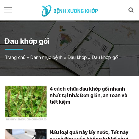
Đau khớp gối
Trang chủ
»
Danh mục bệnh
»
Đau khớp
»
Đau khớp gối
4 cách chữa đau khớp gối nhanh
nhất tại nhà: Đơn giản, an toàn và
tiết kiệm
Nấu loại quả này lấy nước, Tết này
vui vẻ đón xuân không lo khổ sở vì