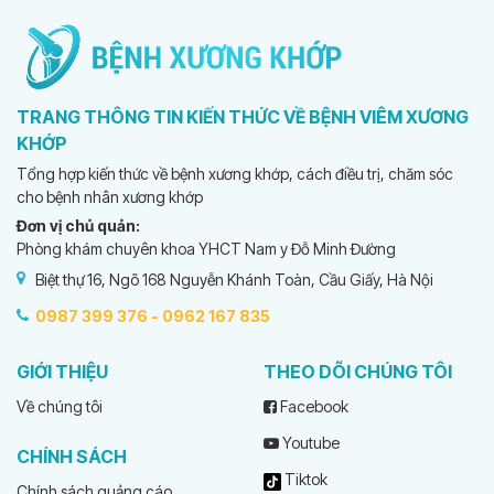
TRANG THÔNG TIN KIẾN THỨC VỀ BỆNH VIÊM XƯƠNG
KHỚP
Tổng hợp kiến thức về bệnh xương khớp, cách điều trị, chăm sóc
cho bệnh nhân xương khớp
Đơn vị chủ quản:
Phòng khám chuyên khoa YHCT Nam y Đỗ Minh Đường
Biệt thự 16, Ngõ 168 Nguyễn Khánh Toàn, Cầu Giấy, Hà Nội
0987 399 376 -
0962 167 835
GIỚI THIỆU
THEO DÕI CHÚNG TÔI
Về chúng tôi
Facebook
Youtube
CHÍNH SÁCH
Tiktok
Chính sách quảng cáo