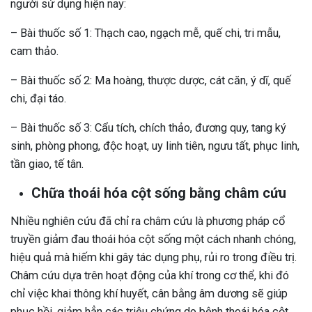
người sử dụng hiện nay:
– Bài thuốc số 1: Thạch cao, ngạch mễ, quế chi, tri mẫu,
cam thảo.
– Bài thuốc số 2: Ma hoàng, thược dược, cát căn, ý dĩ, quế
chi, đại táo.
– Bài thuốc số 3: Cẩu tích, chích thảo, đương quy, tang ký
sinh, phòng phong, độc hoạt, uy linh tiên, ngưu tất, phục linh,
tần giao, tế tân.
Chữa thoái hóa cột sống bằng châm cứu
Nhiều nghiên cứu đã chỉ ra châm cứu là phương pháp cổ
truyền giảm đau thoái hóa cột sống một cách nhanh chóng,
hiệu quả mà hiếm khi gây tác dụng phụ, rủi ro trong điều trị.
Châm cứu dựa trên hoạt động của khí trong cơ thể, khi đó
chỉ việc khai thông khí huyết, cân bằng âm dương sẽ giúp
phục hồi, giảm hẳn các triệu chứng do bệnh thoái hóa cột