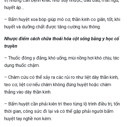
trị những căn bệnh khác như suy nhược, đau đầu, mất ngủ,
huyết áp…
– Bấm huyệt xoa bóp giúp mô cơ, thần kinh co giãn, tốt, khi
huyết và dưỡng chất được tăng cường lưu thông.
Nhược điểm cách chữa thoái hóa cột sống bằng y học cổ
truyền
– Thuốc đông y đắng, khó uống, mùi nồng hơi khó chịu; tác
dụng thuốc chậm.
– Châm cứu có thể xảy ra các rủi ro như liệt dây thần kinh,
teo cơ, liệt cơ nếu châm không đúng huyệt hoặc châm
thẳng vào dây thần kinh.
– Bấm huyệt cần phải kiên trì theo từng lộ trình điều trị, tốn
thời gian, công sức đi lại và có thể gặp phải người bấm
huyệt tay nghề non kém.