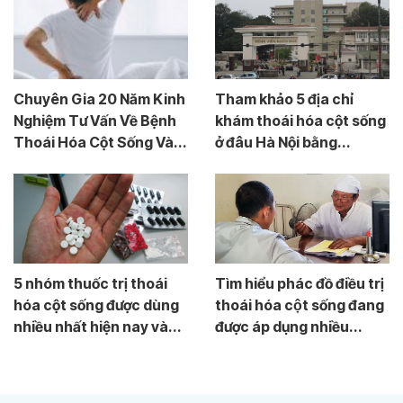
Chuyên Gia 20 Năm Kinh
Tham khảo 5 địa chỉ
Nghiệm Tư Vấn Về Bệnh
khám thoái hóa cột sống
Thoái Hóa Cột Sống Và...
ở đâu Hà Nội bằng...
5 nhóm thuốc trị thoái
Tìm hiểu phác đồ điều trị
hóa cột sống được dùng
thoái hóa cột sống đang
nhiều nhất hiện nay và...
được áp dụng nhiều...