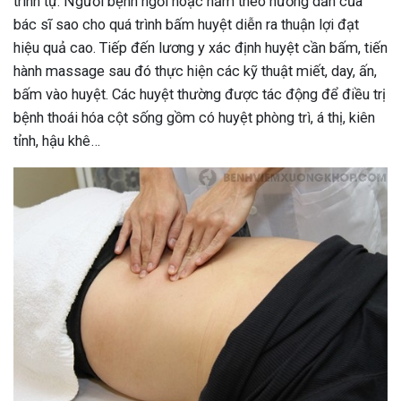
trình tự: Người bệnh ngồi hoặc nằm theo hướng dẫn của
bác sĩ sao cho quá trình bấm huyệt diễn ra thuận lợi đạt
hiệu quả cao. Tiếp đến lương y xác định huyệt cần bấm, tiến
hành massage sau đó thực hiện các kỹ thuật miết, day, ấn,
bấm vào huyệt. Các huyệt thường được tác động để điều trị
bệnh thoái hóa cột sống gồm có huyệt phòng trì, á thị, kiên
tỉnh, hậu khê…