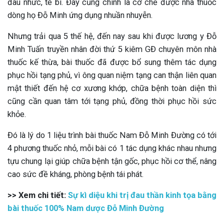
đau nhức, tê bì. Đây cũng chính là cơ chế được nhà thuốc
dòng họ Đỗ Minh ứng dụng nhuần nhuyễn.
Nhưng trải qua 5 thế hệ, đến nay sau khi được lương y Đỗ
Minh Tuấn truyền nhân đời thứ 5 kiêm GĐ chuyên môn nhà
thuốc kế thừa, bài thuốc đã được bổ sung thêm tác dụng
phục hồi tạng phủ, vì ông quan niệm tạng can thận liên quan
mật thiết đến hệ cơ xương khớp, chữa bệnh toàn diện thì
cũng cần quan tâm tới tạng phủ, đồng thời phục hồi sức
khỏe.
Đó là lý do 1 liệu trình bài thuốc Nam Đỗ Minh Đường có tới
4 phương thuốc nhỏ, mỗi bài có 1 tác dụng khác nhau nhưng
tựu chung lại giúp chữa bệnh tận gốc, phục hồi cơ thể, nâng
cao sức đề kháng, phòng bệnh tái phát.
>> Xem chi tiết:
Sự kì diệu khi trị đau thần kinh tọa bằng
bài thuốc 100% Nam dược Đỗ Minh Đường