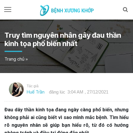
Truy tìm nguyên nhân gây đau thần
kinh tọa phổ biến nhất
Trang chủ
»
Tác giả
Huế Trần
đăng lúc
3:04 AM , 27/12/2021
Đau dây thần kinh tọa đang ngày càng phổ biến, nhưng
không phải ai cũng biết vì sao mình mắc bệnh. Tìm hiểu
rõ nguyên nhân sẽ giúp bạn hiểu rõ, từ đó có hướng
phòng tránh và điều trị đúng đắn nhất.