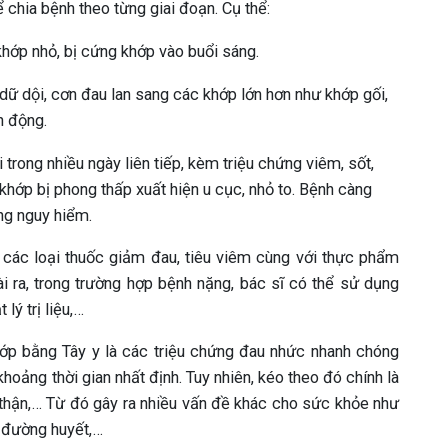
 chia bệnh theo từng giai đoạn. Cụ thể:
khớp nhỏ, bị cứng khớp vào buổi sáng.
 dữ dội, cơn đau lan sang các khớp lớn hơn như khớp gối,
n động.
 trong nhiều ngày liên tiếp, kèm triệu chứng viêm, sốt,
khớp bị phong thấp xuất hiện u cục, nhỏ to. Bệnh càng
ng nguy hiểm.
 các loại thuốc giảm đau, tiêu viêm cùng với thực phẩm
i ra, trong trường hợp bệnh nặng, bác sĩ có thể sử dụng
lý trị liệu,…
hớp bằng Tây y là các triệu chứng đau nhức nhanh chóng
hoảng thời gian nhất định. Tuy nhiên, kéo theo đó chính là
, thận,… Từ đó gây ra nhiều vấn đề khác cho sức khỏe như
ạ đường huyết,…