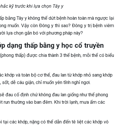
hắc kỹ trước khi lựa chọn Tây y
hấp bằng Tây y không thể dứt bệnh hoàn toàn mà ngược lại
ong muốn. Vậy còn Đông y thì sao? Đông y trị bệnh viêm
ười lựa chọn gắn bó với phương pháp này?
ớp dạng thấp bằng y học cổ truyền
(phong thấp) được chia thành 3 thể bệnh, mỗi thể có biểu
c khớp và toàn bộ cơ thể, đau lan từ khớp nhỏ sang khớp
sốt, dễ cáu giận, chỉ muốn yên tĩnh nghỉ ngơi.
 sẽ đau cố định chứ không đau lan giống như thể phong
ét run thường vào ban đêm. Khi trời lạnh, mưa ẩm các
 tại các khớp, nặng có thể dẫn đến tê liệt các khớp vô