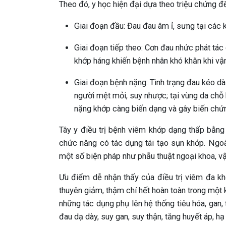
Theo đó, y học hiện đại dựa theo triệu chứng để
Giai đoạn đầu: Đau đau âm ỉ, sưng tại các 
Giai đoạn tiếp theo: Cơn đau nhức phát tác
khớp háng khiến bệnh nhân khó khăn khi vậ
Giai đoạn bệnh nặng: Tình trạng đau kéo dài
người mệt mỏi, suy nhược; tại vùng da chỗ 
nặng khớp càng biến dạng và gây biến chứ
Tây y điều trị bệnh viêm khớp dạng thấp bằng
chức năng có tác dụng tái tạo sụn khớp. Ngoà
một số biện pháp như phẫu thuật ngoại khoa, vật 
Ưu điểm dễ nhận thấy của điều trị viêm đa k
thuyên giảm, thậm chí hết hoàn toàn trong một k
những tác dụng phụ lên hệ thống tiêu hóa, gan
đau dạ dày, suy gan, suy thận, tăng huyết áp, h