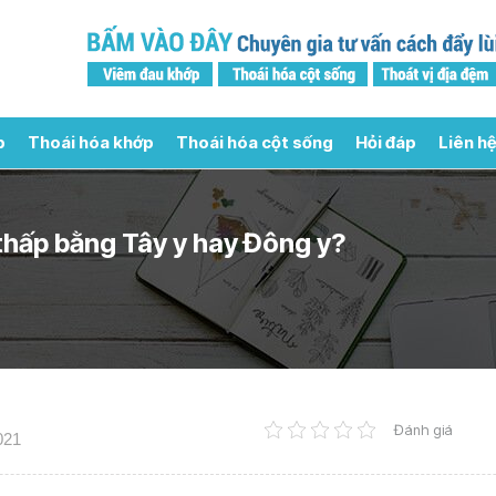
p
Thoái hóa khớp
Thoái hóa cột sống
Hỏi đáp
Liên hệ
thấp bằng Tây y hay Đông y?
Đánh giá
021