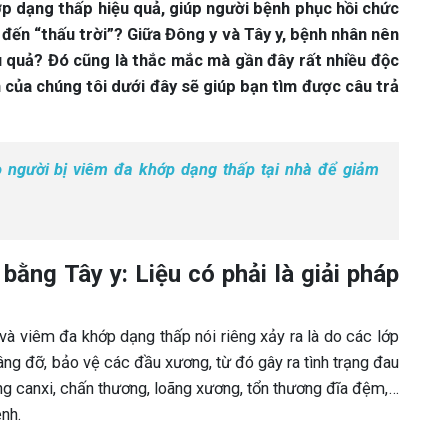
p dạng thấp hiệu quả, giúp người bệnh phục hồi chức
đến “thấu trời”? Giữa Đông y và Tây y, bệnh nhân nên
u quả? Đó cũng là thắc mắc mà gần đây rất nhiều độc
 của chúng tôi dưới đây sẽ giúp bạn tìm được câu trả
o người bị viêm đa khớp dạng thấp tại nhà để giảm
ằng Tây y: Liệu có phải là giải pháp
và viêm đa khớp dạng thấp nói riêng xảy ra là do các lớp
âng đỡ, bảo vệ các đầu xương, từ đó gây ra tình trạng đau
ng canxi, chấn thương, loãng xương, tổn thương đĩa đệm,…
nh.