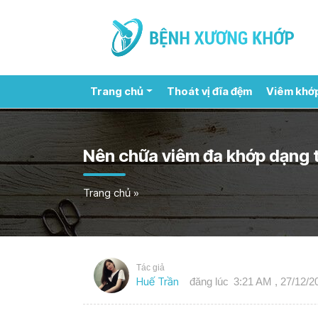
Trang chủ
Thoát vị đĩa đệm
Viêm khớ
Nên chữa viêm đa khớp dạng 
Trang chủ
»
Tác giả
Huế Trần
đăng lúc
3:21 AM , 27/12/2