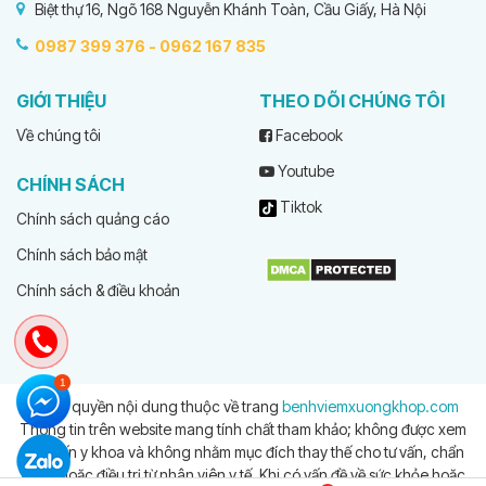
Biệt thự 16, Ngõ 168 Nguyễn Khánh Toàn, Cầu Giấy, Hà Nội
0987 399 376 -
0962 167 835
GIỚI THIỆU
THEO DÕI CHÚNG TÔI
Về chúng tôi
Facebook
Youtube
CHÍNH SÁCH
Tiktok
Chính sách quảng cáo
Chính sách bảo mật
Chính sách & điều khoản
© Bản quyền nội dung thuộc về trang
benhviemxuongkhop.com
Thông tin trên website mang tính chất tham khảo; không được xem
là tư vấn y khoa và không nhằm mục đích thay thế cho tư vấn, chẩn
đoán hoặc điều trị từ nhân viên y tế. Khi có vấn đề về sức khỏe hoặc