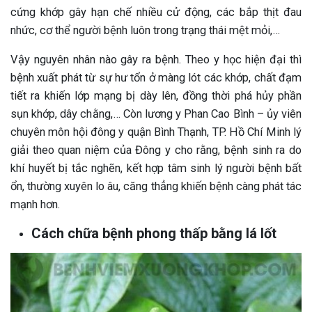
cứng khớp gây hạn chế nhiều cử động, các bắp thịt đau
nhức, cơ thể người bệnh luôn trong trạng thái mệt mỏi,…
Vậy nguyên nhân nào gây ra bệnh. Theo y học hiện đại thì
bệnh xuất phát từ sự hư tổn ở màng lót các khớp, chất đạm
tiết ra khiến lớp mạng bị dày lên, đồng thời phá hủy phần
sụn khớp, dây chằng,… Còn lương y Phan Cao Bình – ủy viên
chuyên môn hội đông y quận Bình Thạnh, TP. Hồ Chí Minh lý
giải theo quan niệm của Đông y cho rằng, bệnh sinh ra do
khí huyết bị tắc nghẽn, kết hợp tâm sinh lý người bệnh bất
ổn, thường xuyên lo âu, căng thẳng khiến bệnh càng phát tác
mạnh hơn.
Cách chữa bệnh phong thấp bằng lá lốt