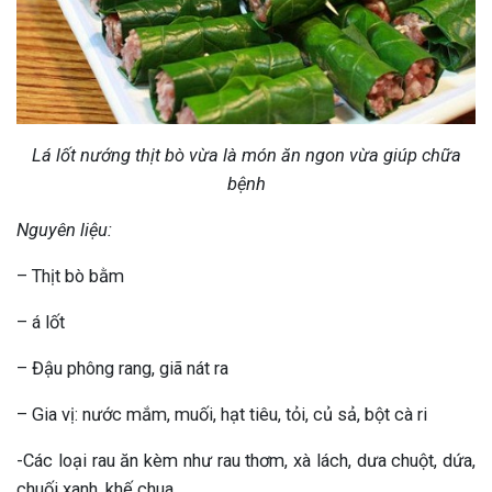
Lá lốt nướng thịt bò vừa là món ăn ngon vừa giúp chữa
bệnh
Nguyên liệu:
– Thịt bò bằm
– á lốt
– Đậu phông rang, giã nát ra
– Gia vị: nước mắm, muối, hạt tiêu, tỏi, củ sả, bột cà ri
-Các loại rau ăn kèm như rau thơm, xà lách, dưa chuột, dứa,
chuối xanh, khế chua