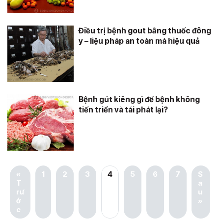
Điều trị bệnh gout bằng thuốc đông
y – liệu pháp an toàn mà hiệu quả
Bệnh gút kiêng gì để bệnh không
tiến triển và tái phát lại?
«
1
2
3
4
5
6
7
S
T
a
rư
u
ớ
»
c