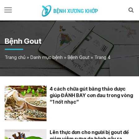
Bệnh Gout
Trang chủ
»
Danh mục bệnh
»
Bệnh Gout
»
Trang 4
4 cách chữa gút bằng thảo dược
giúp ĐÁNH BAY cơn đau trong vòng
“1 nốt nhạc”
Lên thực đơn cho người bị gout để
giảm viêm sưng do bệnh gây ra