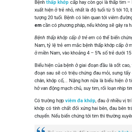
Bệnh
thấp khớp
cấp hay còn gọi là thấp tim – 
xuất hiện ở trẻ nhỏ, nhất là độ tuổi từ 5 tới 10,
tượng 20 tuổi. Bệnh có liên quan tới viêm đườn
em
cần có phương pháp, nếu không sẽ gây ra h
Bệnh thấp khớp cấp ở trẻ em
có thể biến chứng
Nam, tỷ lệ trẻ em mắc bệnh thấp khớp cấp ở m
ở miền Nam, vào khoảng 4 – 5% số trẻ dưới 15 
Biểu hiện của bệnh ở giai đoạn đầu là sốt cao,
đoạn sau sẽ có triệu chứng đau mỏi, sưng tấy 
chân, khớp cổ,… Nặng hơn nữa là biểu hiện ở t
hở van động mạch chủ, suy tim, rối loạn nhịp ti
Có trường hợp
viêm đa khớp
, đau ở nhiều vị 
khớp có tính chất đối xứng hai bên, đau bên tr
chuyển. Nếu biến chứng tới tim thì thường xuyê