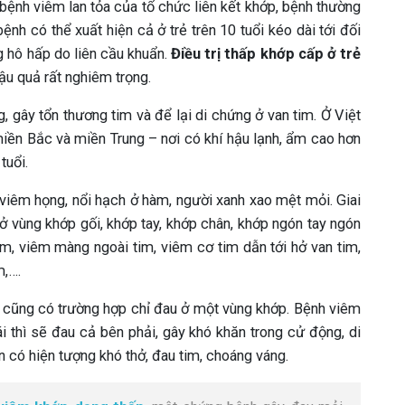
bệnh viêm lan tỏa của tổ chức liên kết khớp, bệnh thường
 bệnh có thể xuất hiện cả ở trẻ trên 10 tuổi kéo dài tới đối
g hô hấp do liên cầu khuẩn.
Điều trị thấp khớp cấp ở trẻ
ậu quả rất nghiêm trọng.
, gây tổn thương tim và để lại di chứng ở van tim. Ở Việt
iền Bắc và miền Trung – nơi có khí hậu lạnh, ẩm cao hơn
tuổi.
 viêm họng, nổi hạch ở hàm, người xanh xao mệt mỏi. Giai
ở vùng khớp gối, khớp tay, khớp chân, khớp ngón tay ngón
im, viêm màng ngoài tim, viêm cơ tim dẫn tới hở van tim,
m,….
trí cũng có trường hợp chỉ đau ở một vùng khớp. Bệnh viêm
ái thì sẽ đau cả bên phải, gây khó khăn trong cử động, di
n có hiện tượng khó thở, đau tim, choáng váng.