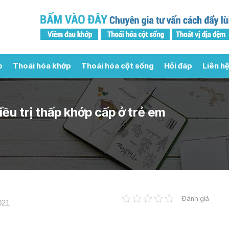
p
Thoái hóa khớp
Thoái hóa cột sống
Hỏi đáp
Liên hệ
ều trị thấp khớp cấp ở trẻ em
Đánh giá
021