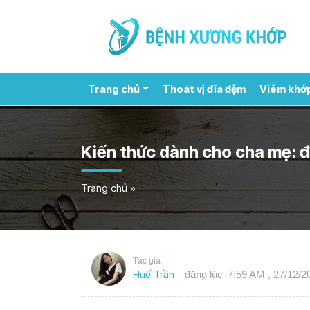
Trang chủ
Thoát vị đĩa đệm
Viêm khớ
Kiến thức dành cho cha mẹ: đi
Trang chủ
»
Tác giả
Huế Trần
đăng lúc
7:59 AM , 27/12/2