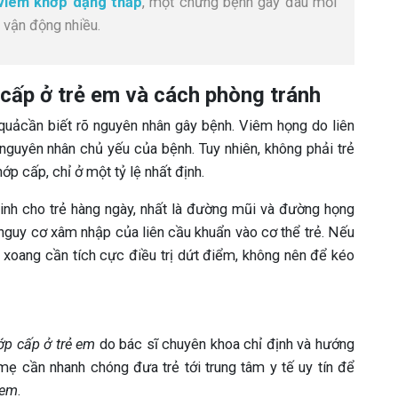
viêm khớp dạng thấp
, một chứng bệnh gây đau mỏi
 vận động nhiều.
cấp ở trẻ em và cách phòng tránh
quảcần biết rõ nguyên nhân gây bệnh. Viêm họng do liên
nguyên nhân chủ yếu của bệnh. Tuy nhiên, không phải trẻ
ớp cấp, chỉ ở một tỷ lệ nhất định.
inh cho trẻ hàng ngày, nhất là đường mũi và đường họng
 nguy cơ xâm nhập của liên cầu khuẩn vào cơ thể trẻ. Nếu
 xoang cần tích cực điều trị dứt điểm, không nên để kéo
ớp cấp ở trẻ em
do bác sĩ chuyên khoa chỉ định và hướng
mẹ cần nhanh chóng đưa trẻ tới trung tâm y tế uy tín để
 em
.