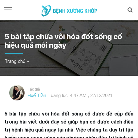
5 bài tập chữa vôi hóa đốt sống cổ
hiệu quả mỗi ngày
Trang chủ
»
Tác giả
Huế Trần
đăng lúc
4:47 AM , 27/12/2021
5 bài tập chữa vôi hóa đốt sống cổ được đề cập đến
trong bài viết dưới đây sẽ giúp bạn có được cách điều
trị bệnh hiệu quả ngay tại nhà. Việc chúng ta duy trì tập
luyện song song cùng các phương pháp đặc trị bệnh sẽ