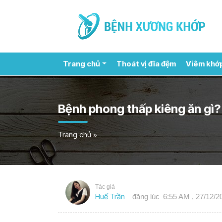
Trang chủ
Thoát vị đĩa đệm
Viêm khớ
Bệnh phong thấp kiêng ăn gì?
Trang chủ
»
Tác giả
Huế Trần
đăng lúc
6:55 AM , 27/12/2