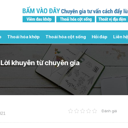
p
Thoái hóa khớp
Thoái hóa cột sống
Hỏi đáp
Liên hệ
 Lời khuyên từ chuyên gia
Đánh giá
021