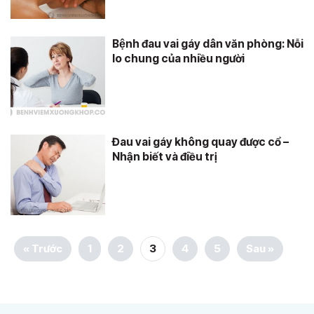
Bệnh đau vai gáy dân văn phòng: Nỗi
lo chung của nhiều người
Đau vai gáy không quay được cổ –
Nhận biết và điều trị
« Trước
1
2
3
4
5
Sau »