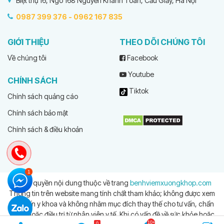
Biệt thự 16, Ngõ 168 Nguyễn Khánh Toàn, Cầu Giấy, Hà Nội
0987 399 376 -
0962 167 835
GIỚI THIỆU
THEO DÕI CHÚNG TÔI
Về chúng tôi
Facebook
Youtube
CHÍNH SÁCH
Tiktok
Chính sách quảng cáo
Chính sách bảo mật
Chính sách & điều khoản
© Bản quyền nội dung thuộc về trang
benhviemxuongkhop.com
Thông tin trên website mang tính chất tham khảo; không được xem
là tư vấn y khoa và không nhằm mục đích thay thế cho tư vấn, chẩn
đoán hoặc điều trị từ nhân viên y tế. Khi có vấn đề về sức khỏe hoặc
0