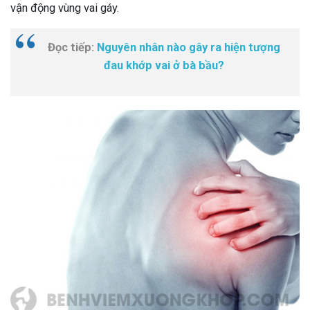
vận động vùng vai gáy.
Đọc tiếp:
Nguyên nhân nào gây ra hiện tượng
đau khớp vai ở bà bầu?