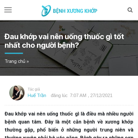
Đau khớp vai nên uống thuốc gì tốt
nhất cho người bệnh?
Trang chủ
»
Tác giả
Huế Trần
đăng lúc
7:07 AM , 27/12/2021
Đau khớp vai nên uống thuốc gì là điều mà nhiều người
bệnh quan tâm. Đây là một căn bệnh về xương khớp
thường gặp, phổ biến ở những người trung niên và
thường xuyên phải bê vác nặng. Bệnh gây ra những cơn