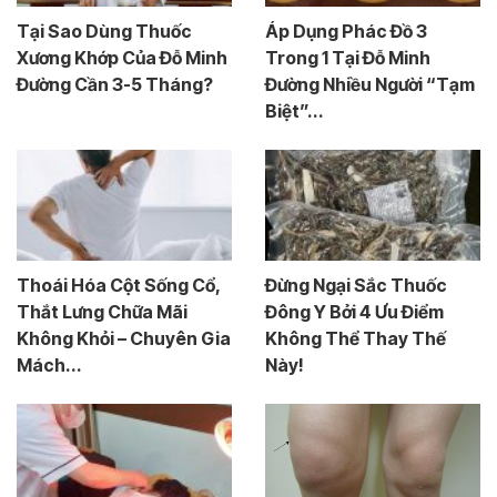
Tại Sao Dùng Thuốc
Áp Dụng Phác Đồ 3
Xương Khớp Của Đỗ Minh
Trong 1 Tại Đỗ Minh
Đường Cần 3-5 Tháng?
Đường Nhiều Người “Tạm
Biệt”...
Thoái Hóa Cột Sống Cổ,
Đừng Ngại Sắc Thuốc
Thắt Lưng Chữa Mãi
Đông Y Bởi 4 Ưu Điểm
Không Khỏi – Chuyên Gia
Không Thể Thay Thế
Mách...
Này!