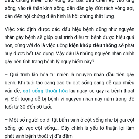
đầu, chúng khiến cho vòng sợi bắt đầu chèn ép vào ống
sống, vào rễ thần kinh sống, dần dần gây đứt rách vòng sợi,
dẫn đến hội chứng điển hình là hội chứng thắt lưng.
Việc xác định được các dấu hiệu bệnh cũng như nguyên
nhân gây bệnh sẽ giúp quá trình điều trị bệnh được hiệu quả
hơn, cùng với đó là việc uống
kiện khớp tiêu thống
sẽ phát
huy được hết tác dụng. Vậy đâu là những nguyên nhân chính
gây nên tình trạng bệnh lý nguy hiểm này?
– Quá trình lão hóa tự nhiên là nguyên nhân đầu tiên gây
bệnh. Khi tuổi tác càng cao thì cột sống càng dễ gặp nhiều
vấn đề,
cột sống thoái hóa
lâu ngày sẽ gây ra bệnh thoát
vị. Đối tượng dễ bị bệnh vì nguyên nhân này nằm trong độ
tuổi từ 30 đến 50 tuổi.
– Một số người có dị tật bẩm sinh ở cột sống như bị gai cột
sống, gù vẹo cột sống,… Đây chính là yếu tố thuận lợi làm
phát sinh bệnh thoát vị đĩa đệm.