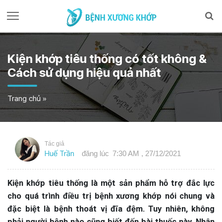
Kiện khớp tiêu thống có tốt không &
Cách sử dụng hiệu quả nhất
Trang chủ
»
Tác giả
Huế Trần
đăng lúc
7:30 AM , 27/12/2021
Kiện khớp tiêu thống là một sản phẩm hỗ trợ đắc lực
cho quá trình điều trị bệnh xương khớp nói chung và
đặc biệt là bệnh thoát vị đĩa đệm. Tuy nhiên, không
phải người bệnh nào cũng biết đến bài thuốc này. Nhân