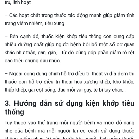
tru, linh hoạt.
– Các hoạt chất trong thuốc tác động mạnh giúp giảm tình
trạng viêm nhiễm, tiêu xung.
– Bên cạnh đó, thuốc kiện khớp tiêu thống còn cung cấp
nhiều dưỡng chất giúp người bệnh bồi bổ một số cơ quan
khác như thận, gan, gân,… từ đó cùng góp phần giảm rõ rệt
các triệu chứng đau nhức.
– Ngoài công dụng chính hỗ trợ điều trị thoát vị đĩa đệm thì
thuốc còn hỗ trợ điều trị thoái hóa xương khớp, khô khớp,
thấp khớp, gai cột sống, đau mỏi vai gáy, tê bì tay chân,…
3. Hướng dẫn sử dụng kiện khớp tiêu
thống
Tùy thuộc vào thể trạng mỗi người bệnh và mức độ nặng
nhẹ của bệnh mà mỗi người lại có cách sử dụng thuốc
không giống nhau. Vì vậy trước khi quyết định uống
thuốc