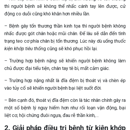
thì người bệnh sẽ không thể nhấc cánh tay lên được, cử
động co duỗi cũng khó khăn hơn nhiều lần.
– Bệnh gây tổn thương thần kinh tọa thì người bệnh không
nhấc được gót chân hoặc mũi chân. Để lâu sẽ dẫn đến tình
trạng teo cơ phía chân bị tổn thương. Lúc này dù uống
thuốc
kiện khớp tiêu thốn
g cũng sẽ khó phục hồi lại.
– Trường hợp bệnh nặng sẽ khiến người bệnh không làm
chủ được đại tiểu tiện, chân tay tê bì, mất cảm giác.
– Trường hợp nặng nhất là đĩa đệm bị thoát vị và chèn ép
vào tủy cổ sẽ khiến người bệnh bại liệt suốt đời.
– Bên cạnh đó, thoát vị đĩa đệm còn là tác nhân chính gây ra
một số bệnh lý nguy hiểm hơn như rối loạn vận động, bại
liệt cơ, hội chứng đuôi ngựa, đau rễ thần kinh,…
2. Giải pháp điều trị bệnh từ kiện khớp