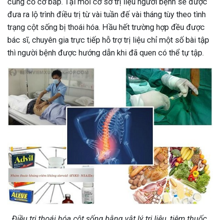
củng cố cơ bắp. Tại mỗi cơ sở trị liệu người bệnh sẽ được
đưa ra lộ trình điều trị từ vài tuần đế vài tháng tùy theo tình
trạng cột sống bị thoái hóa. Hầu hết trường hợp đều được
bác sĩ, chuyên gia trực tiếp hỗ trợ trị liệu chỉ một số bài tập
thì người bệnh được hướng dẫn khi đã quen có thể tự tập.
Điều trị thoái hóa cột sống bằng vật lý trị liệu, tiêm thuốc,