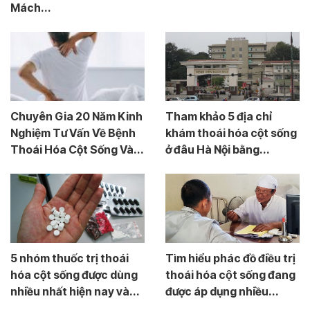
Mách...
Chuyên Gia 20 Năm Kinh
Tham khảo 5 địa chỉ
Nghiệm Tư Vấn Về Bệnh
khám thoái hóa cột sống
Thoái Hóa Cột Sống Và...
ở đâu Hà Nội bằng...
5 nhóm thuốc trị thoái
Tìm hiểu phác đồ điều trị
hóa cột sống được dùng
thoái hóa cột sống đang
nhiều nhất hiện nay và...
được áp dụng nhiều...