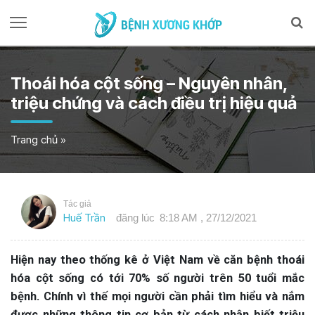
Thoái hóa cột sống – Nguyên nhân,
triệu chứng và cách điều trị hiệu quả
Trang chủ
»
Tác giả
Huế Trần
đăng lúc
8:18 AM , 27/12/2021
Hiện nay theo thống kê ở Việt Nam về căn bệnh thoái
hóa cột sống có tới 70% số người trên 50 tuổi mắc
bệnh. Chính vì thế mọi người cần phải tìm hiểu và nắm
được những thông tin cơ bản từ cách nhận biết triệu