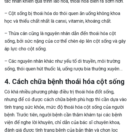
tác nhân khiến quá trình lão hóa, thoái hóa diễn ra sớm hơn.
– Cột sống bị thoái hóa do thói quen ăn uống không khoa
học và thiếu chất nhất là canxi, vitamin, khoáng chất.
– Thừa cân cũng là nguyên nhân dẫn đến thoái hóa cột
sống, bởi sức nặng của cơ thể chèn ép lên cột sống và gây
áp lực cho cột sống.
– Các nguyên nhân khác như yếu tố di truyền, môi trường
sống, thói quen hút thuốc lá, uống rượu bia thường xuyên…
4. Cách chữa bệnh thoái hóa cột sống
Có khá nhiều phương pháp điều trị thoái hóa đốt sống,
nhưng để có được cách chữa bệnh phù hợp thì cần dựa vào
tình trạng sức khỏe, mức độ thoái hóa cột sống của người
bệnh. Trước tiên, người bệnh cần thăm khám tại các bệnh
viện để nghe lời khuyên, chỉ dẫn của bác sĩ chuyên khoa,
đánh giá được tình trạng bệnh của bản thân và chọn lọc