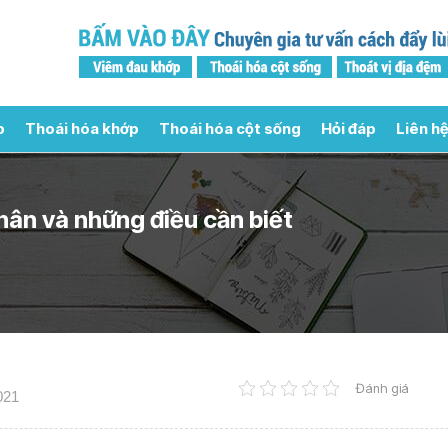
p
Thoái hóa khớp
Thoái hóa cột sống
Hỏi đáp
Liên hệ
hân và những điều cần biết
Đánh giá
021