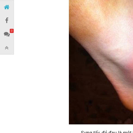
0
Sưng tấy, đỏ đau là một