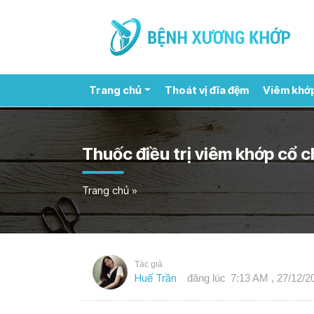
Trang chủ
Thoát vị đĩa đệm
Viêm khớ
Thuốc điều trị viêm khớp cổ c
Trang chủ
»
Tác giả
Huế Trần
đăng lúc
7:13 AM , 27/12/2