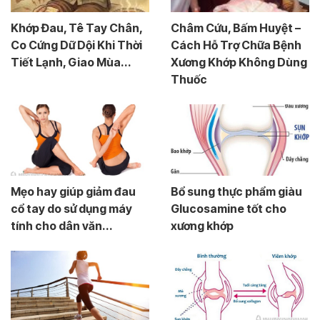
Khớp Đau, Tê Tay Chân,
Châm Cứu, Bấm Huyệt –
Co Cứng Dữ Dội Khi Thời
Cách Hỗ Trợ Chữa Bệnh
Tiết Lạnh, Giao Mùa...
Xương Khớp Không Dùng
Thuốc
Mẹo hay giúp giảm đau
Bổ sung thực phẩm giàu
cổ tay do sử dụng máy
Glucosamine tốt cho
tính cho dân văn...
xương khớp