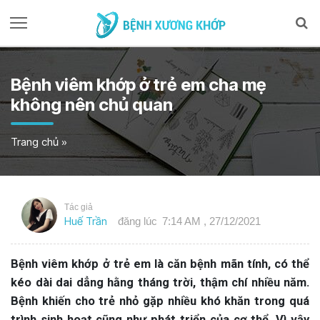
Bệnh viêm khớp ở trẻ em cha mẹ
không nên chủ quan
Trang chủ
»
Tác giả
Huế Trần
đăng lúc
7:14 AM , 27/12/2021
Bệnh viêm khớp ở trẻ em là căn bệnh mãn tính, có thể
kéo dài dai dẳng hằng tháng trời, thậm chí nhiều năm.
Bệnh khiến cho trẻ nhỏ gặp nhiều khó khăn trong quá
trình sinh hoạt cũng như phát triển của cơ thể. Vì vậy