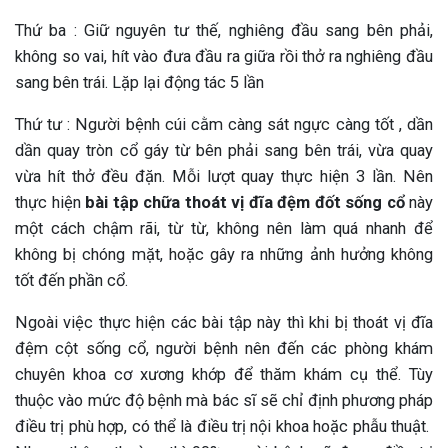
Thứ ba : Giữ nguyên tư thế, nghiêng đầu sang bên phải,
không so vai, hít vào đưa đầu ra giữa rồi thở ra nghiêng đầu
sang bên trái. Lặp lại động tác 5 lần
Thứ tư : Người bệnh cúi cằm càng sát ngực càng tốt , dần
dần quay tròn cổ gáy từ bên phải sang bên trái, vừa quay
vừa hít thở đều đặn. Mỗi lượt quay thực hiện 3 lần. Nên
thực hiện
bài tập chữa thoát vị đĩa đệm đốt sống cổ
này
một cách chậm rãi, từ từ, không nên làm quá nhanh để
không bị chóng mặt, hoặc gây ra những ảnh hưởng không
tốt đến phần cổ.
Ngoài việc thực hiện các bài tập này thì khi bị thoát vị đĩa
đệm cột sống cổ, người bệnh nên đến các phòng khám
chuyên khoa cơ xương khớp để thăm khám cụ thể. Tùy
thuộc vào mức độ bệnh mà bác sĩ sẽ chỉ định phương pháp
điều trị phù hợp, có thể là điều trị nội khoa hoặc phẫu thuật.