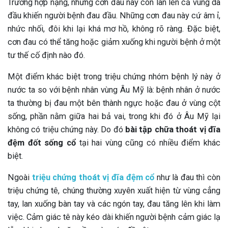
Trường hợp nặng, những cơn đau này còn lan lên cả vùng da
đầu khiến người bệnh đau đầu. Những cơn đau này cứ âm ỉ,
nhức nhối, đôi khi lại khá mơ hồ, không rõ ràng. Đặc biệt,
cơn đau có thể tăng hoặc giảm xuống khi người bệnh ở một
tư thế cố định nào đó.
Một điểm khác biệt trong triệu chứng nhóm bệnh lý này ở
nước ta so với bệnh nhân vùng Âu Mỹ là: bệnh nhân ở nước
ta thường bị đau một bên thành ngực hoặc đau ở vùng cột
sống, phần nằm giữa hai bả vai, trong khi đó ở Âu Mỹ lại
không có triệu chứng này. Do đó
bài tập chữa thoát vị đĩa
đệm đốt sống cổ
tại hai vùng cũng có nhiều điểm khác
biệt.
Ngoài
triệu chứng thoát vị đĩa đệm cổ
như là đau thì còn
triệu chứng tê, chúng thường xuyên xuất hiện từ vùng cẳng
tay, lan xuống bàn tay và các ngón tay, đau tăng lên khi làm
việc. Cảm giác tê này kéo dài khiến người bệnh cảm giác lạ