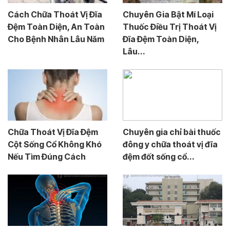
Cách Chữa Thoát Vị Đĩa
Chuyên Gia Bật Mí Loại
Đệm Toàn Diện, An Toàn
Thuốc Điều Trị Thoát Vị
Cho Bệnh Nhân Lâu Năm
Đĩa Đệm Toàn Diện,
Lâu...
Chữa Thoát Vị Đĩa Đệm
Chuyên gia chỉ bài thuốc
Cột Sống Cổ Không Khó
đông y chữa thoát vị đĩa
Nếu Tìm Đúng Cách
đệm đốt sống cổ...