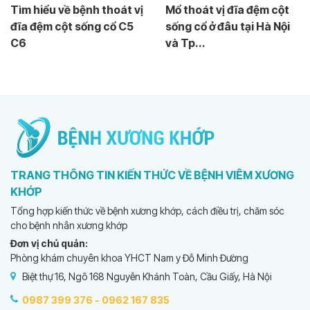
Tìm hiểu về bệnh thoát vị
Mổ thoát vị đĩa đệm cột
đĩa đệm cột sống cổ C5
sống cổ ở đâu tại Hà Nội
C6
và Tp...
TRANG THÔNG TIN KIẾN THỨC VỀ BỆNH VIÊM XƯƠNG
KHỚP
Tổng hợp kiến thức về bệnh xương khớp, cách điều trị, chăm sóc
cho bệnh nhân xương khớp
Đơn vị chủ quản:
Phòng khám chuyên khoa YHCT Nam y Đỗ Minh Đường
Biệt thự 16, Ngõ 168 Nguyễn Khánh Toàn, Cầu Giấy, Hà Nội
0987 399 376 -
0962 167 835