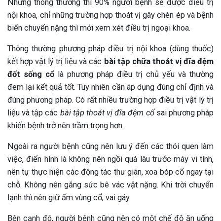
Nhưng thông thường thì 90% người bệnh sẽ được điều trị
nội khoa, chỉ những trường hợp thoát vị gây chèn ép và bệnh
biến chuyển nặng thì mới xem xét điều trị ngoại khoa.
Thông thường phương pháp điều trị nội khoa (dùng thuốc)
kết hợp vật lý trị liệu và các
bài tập chữa thoát vị đĩa đệm
đốt sống cổ
là phương pháp điều trị chủ yếu và thường
đem lại kết quả tốt. Tuy nhiên cần áp dụng đúng chỉ định và
đúng phương pháp. Có rất nhiều trường hợp điều trị vật lý trị
liệu và tập các
bài tập thoát vị đĩa đệm cổ
sai phương pháp
khiến bệnh trở nên trầm trọng hơn.
Ngoài ra người bệnh cũng nên lưu ý đến các thói quen làm
việc, điển hình là không nên ngồi quá lâu trước máy vi tính,
nên tự thực hiện các động tác thư giãn, xoa bóp cổ ngay tại
chỗ. Không nên gắng sức bê vác vật nặng. Khi trời chuyển
lạnh thì nên giữ ấm vùng cổ, vai gáy.
Bên cạnh đó, người bệnh cũng nên có một chế độ ăn uống