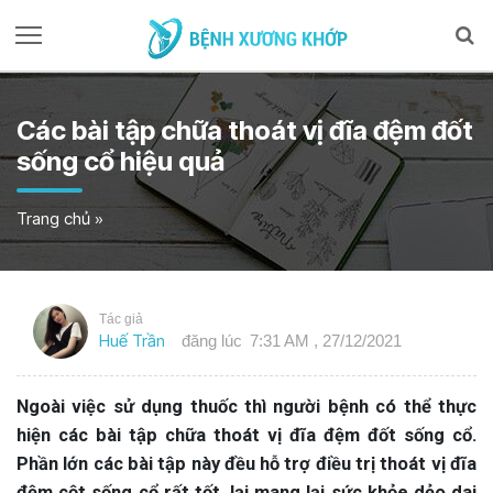
Các bài tập chữa thoát vị đĩa đệm đốt
sống cổ hiệu quả
Trang chủ
»
Tác giả
Huế Trần
đăng lúc
7:31 AM , 27/12/2021
Ngoài việc sử dụng thuốc thì người bệnh có thể thực
hiện các bài tập chữa thoát vị đĩa đệm đốt sống cổ.
Phần lớn các bài tập này đều hỗ trợ điều trị thoát vị đĩa
đệm cột sống cổ rất tốt, lại mang lại sức khỏe dẻo dai