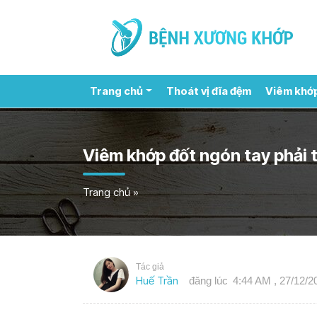
Trang chủ
Thoát vị đĩa đệm
Viêm khớ
Viêm khớp đốt ngón tay phải t
Trang chủ
»
Tác giả
Huế Trần
đăng lúc
4:44 AM , 27/12/2