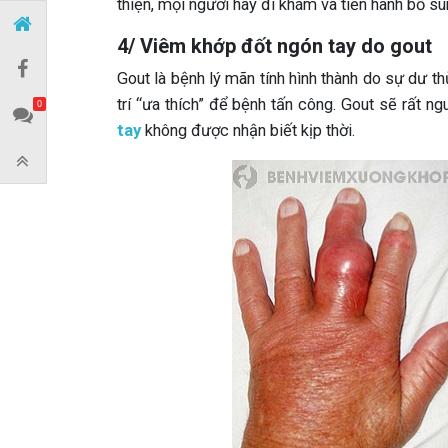
thiện, mọi người hãy đi khám và tiến hành bổ su
4/ Viêm khớp đốt ngón tay do gout
Gout là bệnh lý mãn tính hình thành do sự dư th
trí “ưa thích” để bệnh tấn công. Gout sẽ rất 
0
tay
không được nhận biết kịp thời.