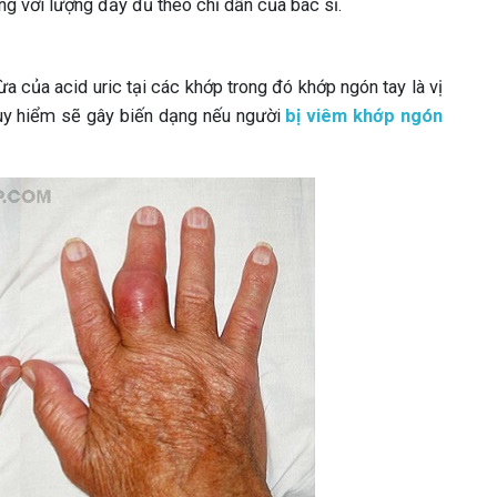
ng với lượng đầy đủ theo chỉ dẫn của bác sĩ.
ừa của acid uric tại các khớp trong đó khớp ngón tay là vị
nguy hiểm sẽ gây biến dạng nếu người
bị viêm khớp ngón