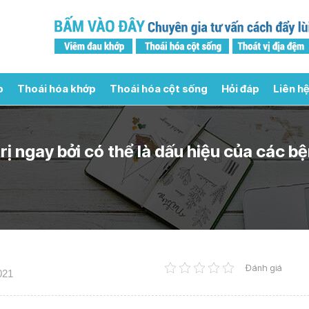
p
Thoái hóa khớp
Thoái hóa cột sống
Hỏi đáp
Liên hệ
rị ngay bởi có thể là dấu hiệu của các b
Đánh giá
021