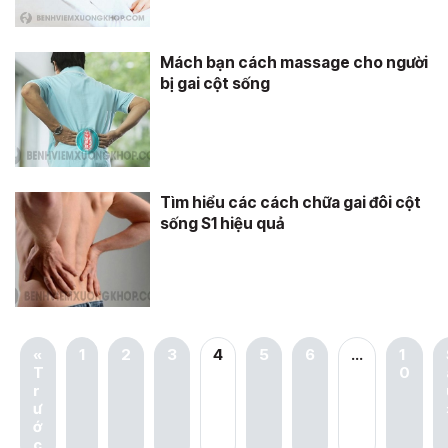
Mách bạn cách massage cho người
bị gai cột sống
Tìm hiểu các cách chữa gai đôi cột
sống S1 hiệu quả
«
1
2
3
4
5
6
…
1
T
0
r
ư
ớ
c