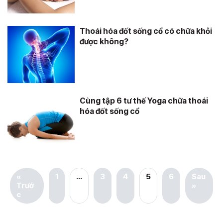
Thoái hóa đốt sống cổ có chữa khỏi
được không?
Cùng tập 6 tư thế Yoga chữa thoái
hóa đốt sống cổ
«
1
…
3
4
5
6
Sau
Trướ
»
c