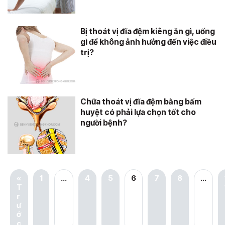
Bị thoát vị đĩa đệm kiêng ăn gì, uống
gì để không ảnh hưởng đến việc điều
trị?
Chữa thoát vị đĩa đệm bằng bấm
huyệt có phải lựa chọn tốt cho
người bệnh?
«
1
…
4
5
6
7
8
…
T
r
ư
ớ
c