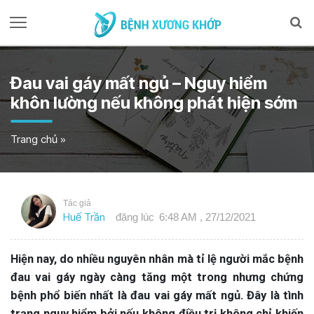
Đau vai gáy mất ngủ – Nguy hiểm
khôn lường nếu không phát hiện sớm
Trang chủ
»
Tác giả
Huế Trần
đăng lúc
6:48 AM , 27/12/2021
Hiện nay, do nhiều nguyên nhân mà tỉ lệ người mắc bệnh
đau vai gáy ngày càng tăng một trong nhưng chứng
bệnh phổ biến nhất là đau vai gáy mất ngủ. Đây là tình
trạng nguy hiểm bởi nếu không điều trị không chỉ khiến