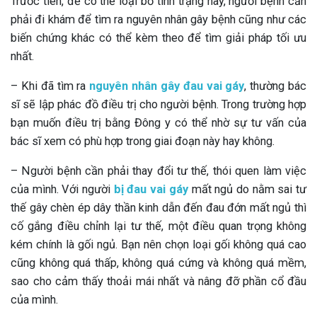
Trước tiên, để có thể loại bỏ tình trạng này, người bệnh cần
phải đi khám để tìm ra nguyên nhân gây bệnh cũng như các
biến chứng khác có thể kèm theo để tìm giải pháp tối ưu
nhất.
– Khi đã tìm ra
nguyên nhân gây đau vai gáy
, thường bác
sĩ sẽ lập phác đồ điều trị cho người bệnh. Trong trường hợp
bạn muốn điều trị bằng Đông y có thể nhờ sự tư vấn của
bác sĩ xem có phù hợp trong giai đoạn này hay không.
– Người bệnh cần phải thay đổi tư thế, thói quen làm việc
của mình. Với người
bị đau vai gáy
mất ngủ do nằm sai tư
thế gây chèn ép dây thần kinh dẫn đến đau đớn mất ngủ thì
cố gắng điều chỉnh lại tư thế, một điều quan trọng không
kém chính là gối ngủ. Bạn nên chọn loại gối không quá cao
cũng không quá thấp, không quá cứng và không quá mềm,
sao cho cảm thấy thoải mái nhất và nâng đỡ phần cổ đầu
của mình.