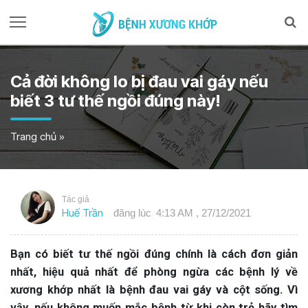
Cả đời không lo bị đau vai gáy nếu
biết 3 tư thế ngồi đúng này!
Trang chủ
»
Tác giả
Huế Trần
đăng lúc
4:13 AM , 27/12/2021
Bạn có biết tư thế ngồi đúng chính là cách đơn giản
nhất, hiệu quả nhất để phòng ngừa các bệnh lý về
xương khớp nhất là bệnh đau vai gáy và cột sống. Vì
vậy, nếu không muốn mắc bệnh từ khi còn trẻ hãy tìm