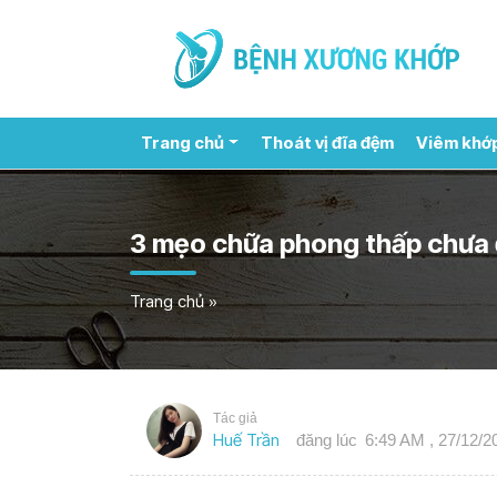
Trang chủ
Thoát vị đĩa đệm
Viêm khớ
3 mẹo chữa phong thấp chưa đ
Trang chủ
»
Tác giả
Huế Trần
đăng lúc
6:49 AM , 27/12/2