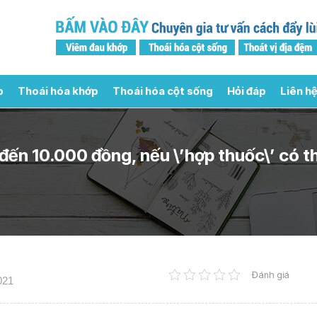
p
Thoái hóa khớp
Thoái hóa cột sống
Hỏi đáp
Liên hệ
ến 10.000 đồng, nếu \’hợp thuốc\’ có th
Đánh giá
021