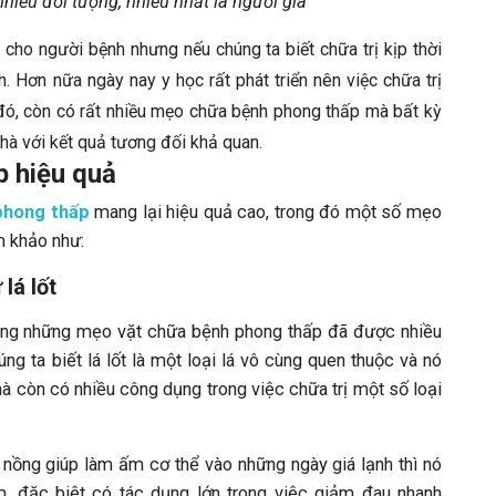
hiều đối tượng, nhiều nhất là người già
cho người bệnh nhưng nếu chúng ta biết chữa trị kịp thời
. Hơn nữa ngày nay y học rất phát triển nên việc chữa trị
đó, còn có rất nhiều mẹo chữa bệnh phong thấp mà bất kỳ
hà với kết quả tương đối khả quan.
 hiệu quả
 phong thấp
mang lại hiệu quả cao, trong đó một số mẹo
m khảo như:
lá lốt
rong những mẹo vặt chữa bệnh phong thấp đã được nhiều
g ta biết lá lốt là một loại lá vô cùng quen thuộc và nó
à còn có nhiều công dụng trong việc chữa trị một số loại
ộ nồng giúp làm ấm cơ thể vào những ngày giá lạnh thì nó
, đặc biệt có tác dụng lớn trong việc giảm đau nhanh