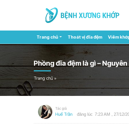
Trang chủ
Thoát vị đĩa đệm
Viêm khớ
Phồng đĩa đệm là gì – Nguyên
Trang chủ
»
Tác giả
Huế Trần
đăng lúc
7:23 AM , 27/12/2