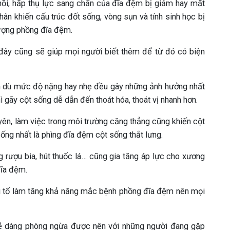
hồi, hấp thụ lực sang chấn của đĩa đệm bị giảm hay mất
hân khiến cấu trúc đốt sống, vòng sụn và tính sinh học bị
tượng phồng đĩa đệm.
 đây cũng sẽ giúp mọi người biết thêm để từ đó có biện
ạn dù mức độ nặng hay nhẹ đều gây những ảnh hưởng nhất
ì gãy cột sống dễ dẫn đến thoát hóa, thoát vị nhanh hơn.
ên, làm việc trong môi trường căng thẳng cũng khiến cột
ống nhất là phìng đĩa đệm cột sống thắt lưng.
 rượu bia, hút thuốc lá… cũng gia tăng áp lực cho xương
đĩa đệm.
ếu tố làm tăng khả năng mắc bệnh phồng đĩa đệm nên mọi
dễ dàng phòng ngừa được nên với những người đang gặp