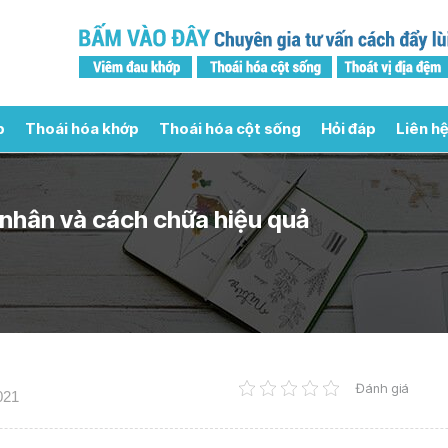
p
Thoái hóa khớp
Thoái hóa cột sống
Hỏi đáp
Liên hệ
 nhân và cách chữa hiệu quả
Đánh giá
021