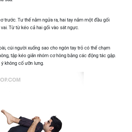
cơ trước. Tư thế nằm ngửa ra, hai tay nắm một đầu gối
vai. Từ từ kéo cả hai gối vào sát ngực.
goài, cúi người xuống sao cho ngón tay trỏ có thể chạm
hông, tập kéo giãn nhóm cơ hông bằng các động tác gập.
 ý không cố ưỡn lưng.