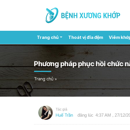
Trang chủ
Thoát vị đĩa đệm
Viêm khớ
Phương pháp phục hồi chức nă
Trang chủ
»
Tác giả
Huế Trần
đăng lúc
4:37 AM , 27/12/2