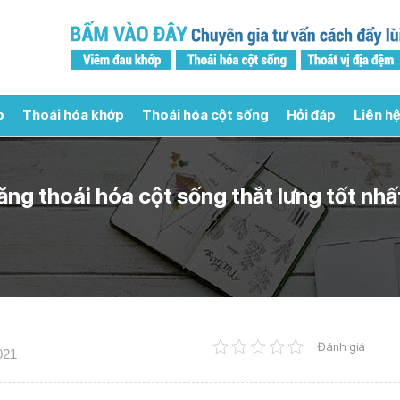
p
Thoái hóa khớp
Thoái hóa cột sống
Hỏi đáp
Liên hệ
ng thoái hóa cột sống thắt lưng tốt nhấ
Đánh giá
021