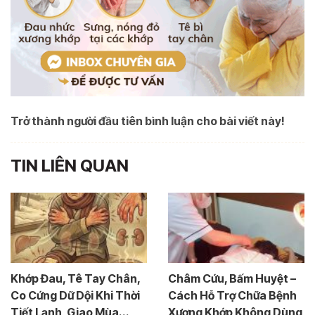
Trở thành người đầu tiên bình luận cho bài viết này!
TIN LIÊN QUAN
Khớp Đau, Tê Tay Chân,
Châm Cứu, Bấm Huyệt –
Co Cứng Dữ Dội Khi Thời
Cách Hỗ Trợ Chữa Bệnh
Tiết Lạnh, Giao Mùa...
Xương Khớp Không Dùng