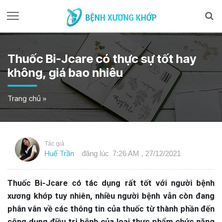
Thuốc Bi-Jcare có thực sự tốt hay
không, giá bao nhiêu
Trang chủ
»
Tác giả
Huế Trần
đăng lúc
7:26 AM , 27/12/2021
Thuốc Bi-Jcare có tác dụng rất tốt với người bệnh
xương khớp tuy nhiên, nhiều người bệnh vẫn còn đang
phân vân về các thông tin của thuốc từ thành phần đến
công dụng điều trị bệnh của loại thực phẩm chức năng