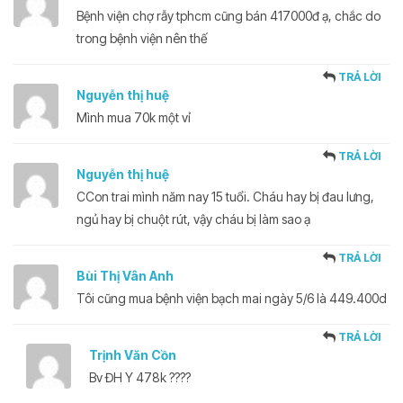
Bệnh viện chợ rẫy tphcm cũng bán 417000đ ạ, chắc do
trong bệnh viện nên thế
TRẢ LỜI
Nguyễn thị huệ
Mình mua 70k một vỉ
TRẢ LỜI
Nguyễn thị huệ
CCon trai mình năm nay 15 tuổi. Cháu hay bị đau lưng,
ngủ hay bị chuột rút, vậy cháu bị làm sao ạ
TRẢ LỜI
Bùi Thị Vân Anh
Tôi cũng mua bệnh viện bạch mai ngày 5/6 là 449.400d
TRẢ LỜI
Trịnh Văn Cồn
Bv ĐH Y 478k ????