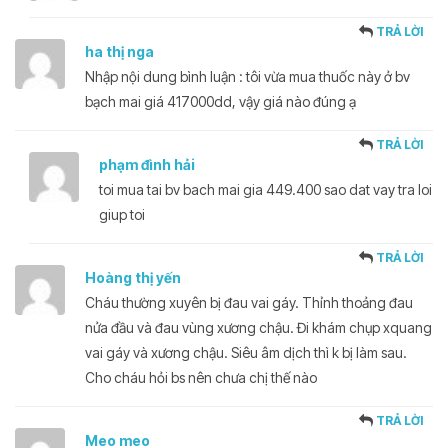
TRẢ LỜI
ha thị nga
Nhập nội dung bình luận : tôi vừa mua thuốc này ở bv
bạch mai giá 417000dd, vậy giá nào đúng ạ
TRẢ LỜI
phạm đình hải
toi mua tai bv bach mai gia 449.400 sao dat vay tra loi
giup toi
TRẢ LỜI
Hoàng thị yến
Cháu thường xuyên bị đau vai gáy. Thỉnh thoảng đau
nửa đầu và đau vùng xương chậu. Đi khám chụp xquang
vai gáy và xương chậu. Siêu âm dịch thì k bị làm sau.
Cho cháu hỏi bs nên chưa chị thế nào
TRẢ LỜI
Meo meo