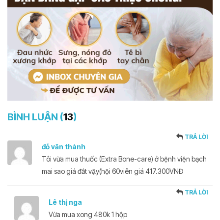
BÌNH LUẬN (
13
)
TRẢ LỜI
đỗ văn thành
Tôi vừa mua thuốc (Extra Bone-care) ở bệnh viện bạch
mai sao giá đắt vậy(hội 60viên giá 417.300VNĐ
TRẢ LỜI
Lê thị nga
Vừa mua xong 480k 1 hộp