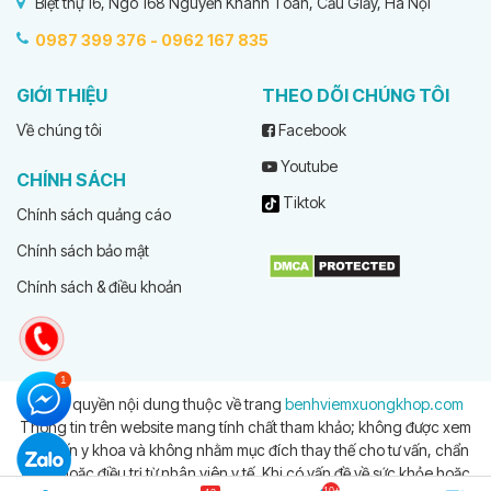
Biệt thự 16, Ngõ 168 Nguyễn Khánh Toàn, Cầu Giấy, Hà Nội
0987 399 376 -
0962 167 835
GIỚI THIỆU
THEO DÕI CHÚNG TÔI
Về chúng tôi
Facebook
Youtube
CHÍNH SÁCH
Tiktok
Chính sách quảng cáo
Chính sách bảo mật
Chính sách & điều khoản
© Bản quyền nội dung thuộc về trang
benhviemxuongkhop.com
Thông tin trên website mang tính chất tham khảo; không được xem
là tư vấn y khoa và không nhằm mục đích thay thế cho tư vấn, chẩn
đoán hoặc điều trị từ nhân viên y tế. Khi có vấn đề về sức khỏe hoặc