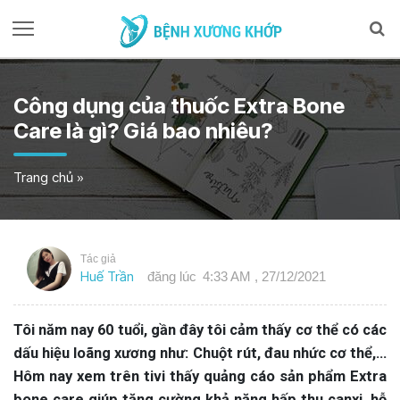
Công dụng của thuốc Extra Bone
Care là gì? Giá bao nhiêu?
Trang chủ
»
Tác giả
Huế Trần
đăng lúc
4:33 AM , 27/12/2021
Tôi năm nay 60 tuổi, gần đây tôi cảm thấy cơ thể có các
dấu hiệu loãng xương như: Chuột rút, đau nhức cơ thể,…
Hôm nay xem trên tivi thấy quảng cáo sản phẩm Extra
bone care giúp tăng cường khả năng hấp thu canxi, hỗ