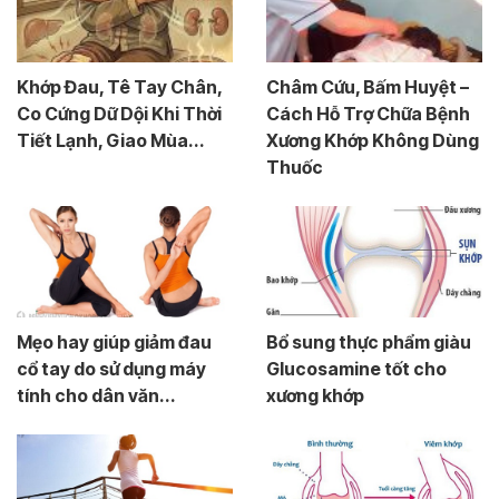
Khớp Đau, Tê Tay Chân,
Châm Cứu, Bấm Huyệt –
Co Cứng Dữ Dội Khi Thời
Cách Hỗ Trợ Chữa Bệnh
Tiết Lạnh, Giao Mùa...
Xương Khớp Không Dùng
Thuốc
Mẹo hay giúp giảm đau
Bổ sung thực phẩm giàu
cổ tay do sử dụng máy
Glucosamine tốt cho
tính cho dân văn...
xương khớp