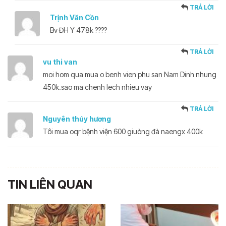
TRẢ LỜI
Trịnh Văn Cồn
Bv ĐH Y 478k ????
TRẢ LỜI
vu thi van
moi hom qua mua o benh vien phu san Nam Dinh nhung
450k.sao ma chenh lech nhieu vay
TRẢ LỜI
Nguyên thúy hương
Tôi mua oqr bệnh viện 600 giuòng đà naengx 400k
TIN LIÊN QUAN