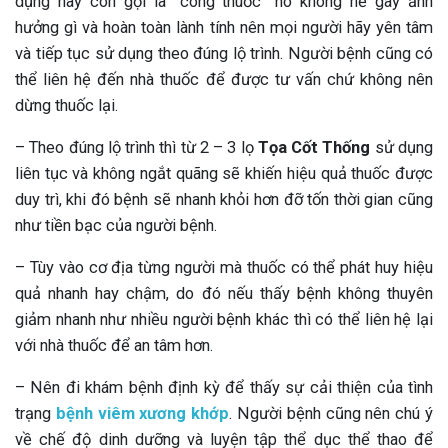
dụng hay còn gọi là “công thuốc” nó không hề gây ảnh
hưởng gì và hoàn toàn lành tính nên mọi người hãy yên tâm
và tiếp tục sử dụng theo đúng lộ trình. Người bệnh cũng có
thể liên hệ đến nhà thuốc để được tư vấn chứ không nên
dừng thuốc lại.
– Theo đúng lộ trình thì từ 2 – 3 lọ
Tọa Cốt Thống
sử dụng
liên tục và không ngắt quãng sẽ khiến hiệu quả thuốc được
duy trì, khi đó bệnh sẽ nhanh khỏi hơn đỡ tốn thời gian cũng
như tiền bạc của người bệnh.
– Tùy vào cơ địa từng người mà thuốc có thể phát huy hiệu
quả nhanh hay chậm, do đó nếu thấy bệnh không thuyên
giảm nhanh như nhiều người bệnh khác thì có thể liên hệ lại
với nhà thuốc để an tâm hơn.
– Nên đi khám bệnh định kỳ để thấy sự cải thiện của tình
trạng
bệnh viêm xương khớp
. Người bệnh cũng nên chú ý
về chế độ dinh dưỡng và luyện tập thể dục thể thao để