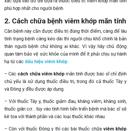
xác dựa vào đó để đưa ra thuốc điều trị viêm khớp mãn tính
phù hợp nhất cho người bệnh.
2. Cách chữa bệnh viêm khớp mãn tính
Căn bệnh này cần được điều trị đúng thời điểm, càng để lâu
tình trạng bệnh càng kéo dài thì người chịu khổ chính là bản
thân người bệnh chứ không ai khác. Vì vậy hãy chủ động
quan tâm bảo vệ sức khỏe của mình để ít phải chịu sự hành
hạ từ các
dấu hiệu viêm khớp
.
– Các
cách chữa viêm khớp
mãn tính được bác sĩ chỉ định
chủ yếu là sử dụng thuốc điều trị, trong đó cả thuốc Tây y
và Đông y đều được áp dụng.
– Với thuốc Tây y, thuốc giảm đau, kháng viêm, kháng sinh,
thuốc giãn cơ… tùy vào tình hình tiến triển bệnh mà bác sĩ sẽ
kê toa với thành phần và các loại thuốc khác nhau.
– Còn với thuốc Đông y thì các bài thuốc chữa
viêm khớp