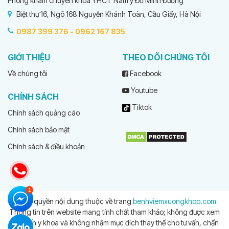
Phòng khám chuyên khoa YHCT Nam y Đỗ Minh Đường
Biệt thự 16, Ngõ 168 Nguyễn Khánh Toàn, Cầu Giấy, Hà Nội
0987 399 376 -
0962 167 835
GIỚI THIỆU
THEO DÕI CHÚNG TÔI
Về chúng tôi
Facebook
Youtube
CHÍNH SÁCH
Tiktok
Chính sách quảng cáo
Chính sách bảo mật
Chính sách & điều khoản
© Bản quyền nội dung thuộc về trang
benhviemxuongkhop.com
Thông tin trên website mang tính chất tham khảo; không được xem
là tư vấn y khoa và không nhằm mục đích thay thế cho tư vấn, chẩn