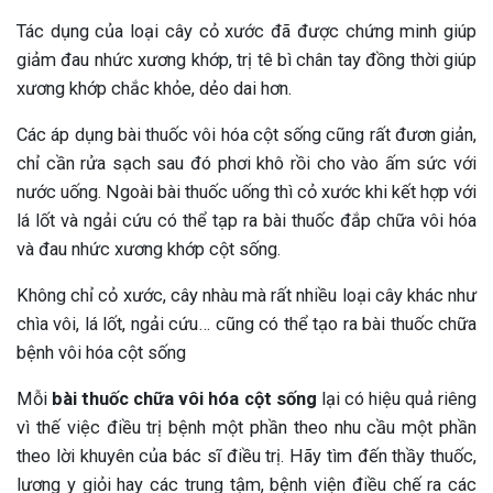
Tác dụng của loại cây cỏ xước đã được chứng minh giúp
giảm đau nhức xương khớp, trị tê bì chân tay đồng thời giúp
xương khớp chắc khỏe, dẻo dai hơn.
Các áp dụng bài thuốc vôi hóa cột sống cũng rất đươn giản,
chỉ cần rửa sạch sau đó phơi khô rồi cho vào ấm sức với
nước uống. Ngoài bài thuốc uống thì cỏ xước khi kết hợp với
lá lốt và ngải cứu có thể tạp ra bài thuốc đắp chữa vôi hóa
và đau nhức xương khớp cột sống.
Không chỉ cỏ xước, cây nhàu mà rất nhiều loại cây khác như
chìa vôi, lá lốt, ngải cứu… cũng có thể tạo ra bài thuốc chữa
bệnh vôi hóa cột sống
Mỗi
bài thuốc chữa vôi hóa cột sống
lại có hiệu quả riêng
vì thế việc điều trị bệnh một phần theo nhu cầu một phần
theo lời khuyên của bác sĩ điều trị. Hãy tìm đến thầy thuốc,
lương y giỏi hay các trung tậm, bệnh viện điều chế ra các