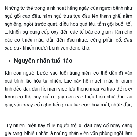
Những tư thế trong sinh hoạt hằng ngày của người bệnh như
ngủ gối cao đầu, nằm ngủ trưa tựa đầu lên thành ghế, nằm
nghiêng, ngồi trước quạt, điều hòa quá lâu, tắm gội buổi tối,
… khiến sự cung cấp oxy đến các tế bào cơ giảm, làm cho
các cơ thiếu máu, dẫn đến đau nhức, cứng phần cổ,
đau
sau gáy
khiến người bệnh vận động khó.
Nguyên nhân tuổi tác
Khi con người bước vào tuổi trung niên, cơ thể dần đi vào
quá trình lão hóa tự nhiên. Lúc này hệ mạch máu bị giảm
tính dẻo dai, đàn hồi nên việc lưu thông máu và trao đổi oxy
trong cơ thể suy giảm, gây nên các biểu hiện như đau vai
gáy, vặn xoay cổ nghe tiếng kêu lục cục, hoa mắt, nhức đầu,
…
Tuy nhiên, hiện nay tỉ lệ người trẻ bị đau gáy cổ ngày càng
gia tăng. Nhiều nhất là những nhân viên văn phòng ngồi làm