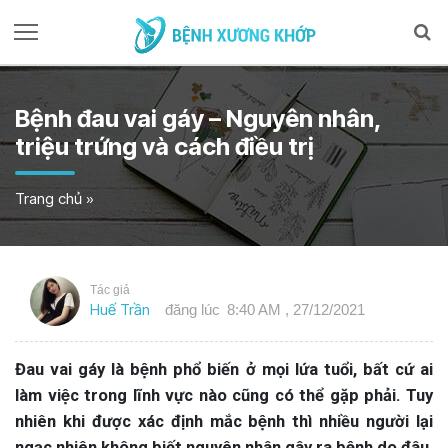
Bệnh đau vai gáy – Nguyên nhân,
triệu trứng và cách điều trị
Trang chủ
»
Tác giả
Huế Trần
đăng lúc
8:40 AM , 27/12/2021
Đau vai gáy là bệnh phổ biến ở mọi lứa tuổi, bất cứ ai
làm việc trong lĩnh vực nào cũng có thể gặp phải. Tuy
nhiên khi được xác định mắc bệnh thì nhiều người lại
ngạc nhiên không biết nguyên nhân gây ra bệnh do đâu.