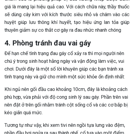
giá là mang lại hiệu quả cao. Với cách chữa này, thầy thuốc
sẽ dùng cây kim với kích thước siêu nhỏ và châm vào các
huyệt giúp lưu thông khí huyết, tạo hiệu ứng lan tỏa giúp
thuyên giảm sự co thắt cơ gây ra đau nhức nhanh chóng
4. Phòng tránh đau vai gáy
Để hạn chế tình trạng đau gáy cổ xảy ra thì mọi người nên
chú ý trong sinh hoạt hằng ngày và vận động làm việc, vui
chơi. Dưới đây là một số lời khuyên giúp các bạn tránh xa
tình trạng này và giữ cho mình một sức khỏe ổn định nhất:
Khi ngủ nên gối đầu cao khoảng 10cm, đây là khoảng cách
phù hợp, vừa phải với độ cong sinh lý sau gáy. Phần trên vai
nên đặt ở trên gối nhằm tránh cột sống cổ và các cơ bắp bị
kéo giãn quá mức.
Tương tự như vậy, khi xem tivi nên ngồi tựa lưng vào đệm,
phần đầu hơi ngửa ra sau thành ghế, cổ tựa vào một điểm