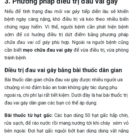
3. Phương pháp điều trị đau vai gáy
Nếu để tình trạng đau
mỏi vai gáy
tiếp diễn lâu sẽ khiến
bệnh ngày càng nặng, khó điều trị và kéo theo nhiều biến
chứng nguy hiểm. Vì thế, người bệnh cần phát hiện bệnh
sớm để có hướng điều trị dứt điểm bằng phương pháp
chữa đau vai cổ gáy
phù hợp. Ngoài ra người bệnh cũng
cần biết
mẹo chữa đau vai gáy
để vừa điều trị, vừa phòng
tránh bệnh.
Điều trị đau vai gáy bằng bài thuốc dân gian
Bài thuốc dân gian chữa đau vai gáy được nhiều người ưa
chuộng vì nó đảm bảo an toàn không gây tác dụng phụ
ngoài ra, chi phí lại rất tiết kiệm. Dưới đây là hai bài thuốc trị
đau vai gáy dân gian các bạn có thể áp dụng:
Bài thuốc từ hạt gấc:
Các bạn dùng
50 hạt gấc hấp chín,
rửa sạch, để ráo nước rồi mang nướng tới khi cháy xém vỏ
bên ngoài. Đợi hạt gấc nguội bớt bạn dùng dùng vật nặng