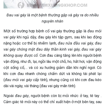
Đau vai gáy là một bệnh thường gặp và gây ra do nhiều
nguyên nhân
Một số trường hợp bệnh cổ vai gáy thường gặp là
đau mỏi
vai gáy
khi ngủ dậy, đau gáy khi tập gym, sau khi lao động
nặng hoặc cơ thể bị nhiễm lạnh,
đau nửa đầu vai gáy, đau
vai gáy chóng mặt đau dây thần kinh vai gáy, đau vai gáy
không quay được cổ
. Cơn đau càng tăng lên khi người bệnh
vận động, như đi, lại, ngồi lâu một chỗ, ho, hắt hơi, vận động
cột sống cổ,… và có xu hướng giảm dần khi nghỉ ngơi. Có
khi cơn đau nhanh chóng chấm dứt và không tái phát lại
(
đau mỏi vai gáy cấp
tính), nhưng cũng có khi cơn đau kéo
dài vài ngày, vài tháng (đau vai gáy mãn tính).
Ngoài
đau gáy
, người bệnh còn bị mỏi nhức ở tay, tê tay .
Cảm giác tê mỏi này có thể chỉ xuất hiện ở một bên tay, sau