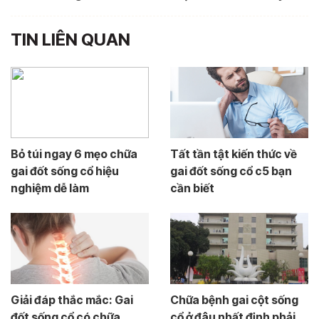
TIN LIÊN QUAN
Bỏ túi ngay 6 mẹo chữa
Tất tần tật kiến thức về
gai đốt sống cổ hiệu
gai đốt sống cổ c5 bạn
nghiệm dễ làm
cần biết
Giải đáp thắc mắc: Gai
Chữa bệnh gai cột sống
đốt sống cổ có chữa
cổ ở đâu nhất định phải