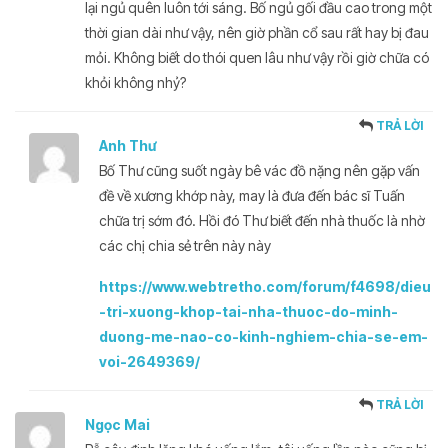
lại ngủ quên luôn tới sáng. Bố ngủ gối đầu cao trong một
thời gian dài như vậy, nên giờ phần cổ sau rất hay bị đau
mỏi. Không biết do thói quen lâu như vậy rồi giờ chữa có
khỏi không nhỷ?
TRẢ LỜI
Anh Thư
Bố Thư cũng suốt ngày bê vác đồ nặng nên gặp vấn
đề về xương khớp này, may là đưa đến bác sĩ Tuấn
chữa trị sớm đó. Hồi đó Thư biết đến nhà thuốc là nhờ
các chị chia sẻ trên này này
https://www.webtretho.com/forum/f4698/dieu
-tri-xuong-khop-tai-nha-thuoc-do-minh-
duong-me-nao-co-kinh-nghiem-chia-se-em-
voi-2649369/
TRẢ LỜI
Ngọc Mai