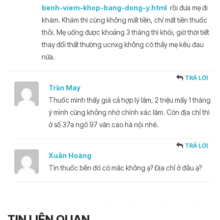
benh-viem-khop-bang-dong-y.html
rồi đưa mẹ đi
khám. Khám thì cũng không mất tiền, chỉ mất tiền thuốc
thôi. Mẹ uống được khoảng 3 tháng thì khỏi, giờ thời tiết
thay đổi thất thường ucnxg không có thấy mẹ kêu đau
nữa.
TRẢ LỜI
Trần May
Thuốc mình thấy giá cả hợp lý lắm, 2 triệu mấy 1 tháng
ý mình cũng không nhớ chính xác lắm. Còn địa chỉ thì
ở số 37a ngõ 97 văn cao hà nội nhé.
TRẢ LỜI
Xuân Hoàng
Tìn thuốc bên đó có mắc không ạ? Địa chỉ ở đâu ạ?
TIN LIÊN QUAN