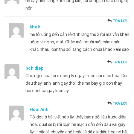
Rễ cây đinh lăng khó uống lắm, tôi uống lần nào cũng bị
nôn
TRẢ LỜI
khuê
mẹ tôi uống đến cân rễ đinh lăng thứ 2 rồi mà vẫn khen
uống vị ngon, mát. Chắc mỗi người một cảm nhận
khác nhau, bạn thử đổi sang cách chữa khác xem sao
TRẢ LỜI
bch diep
Cho ngoi cua toi o cong ty ngay truoc cai dieu hoa. Dot
dau thay lanh lanh gay thoi, the ma bay gio con thay
buot het ca gay luon ay.
TRẢ LỜI
Hoài Anh
Tôi đọc ở bài viết nào ấy, thấy bảo ngồi lâu trước điều
hòa, quạt sẽ bị rối loạn hệ mạch dẫn đến đau vai gáy
ấy. Hoặc là chuyển chỗ hoặc là để cái điều hòa nó hất