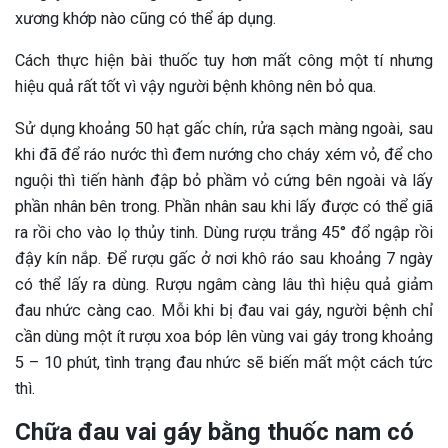
xương khớp nào cũng có thể áp dụng.
Cách thực hiện bài thuốc tuy hơn mất công một tí nhưng
hiệu quả rất tốt vì vậy người bệnh không nên bỏ qua.
Sử dụng khoảng 50 hạt gấc chín, rửa sạch màng ngoài, sau
khi đã để ráo nước thì đem nướng cho cháy xém vỏ, để cho
nguội thì tiến hành đập bỏ phầm vỏ cứng bên ngoài và lấy
phần nhân bên trong. Phần nhân sau khi lấy được có thể giã
ra rồi cho vào lọ thủy tinh. Dùng rượu trắng 45° đổ ngập rồi
đậy kín nắp. Để rượu gấc ở nơi khô ráo sau khoảng 7 ngày
có thể lấy ra dùng. Rượu ngâm càng lâu thì hiệu quả giảm
đau nhức càng cao. Mỗi khi bị đau vai gáy, người bệnh chỉ
cần dùng một ít rượu xoa bóp lên vùng vai gáy trong khoảng
5 – 10 phút, tình trạng đau nhức sẽ biến mất một cách tức
thì.
Chữa đau vai gáy bằng thuốc nam có