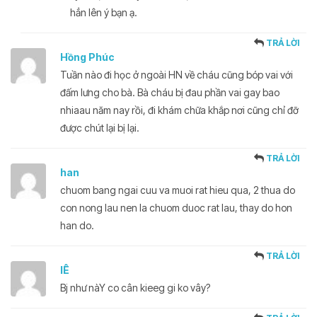
hẳn lên ý bạn ạ.
TRẢ LỜI
Hồng Phúc
Tuần nào đi học ở ngoài HN về cháu cũng bóp vai với
đấm lưng cho bà. Bà cháu bị đau phần vai gay bao
nhiaau năm nay rồi, đi khám chữa khắp nơi cũng chỉ đỡ
được chút lại bị lại.
TRẢ LỜI
han
chuom bang ngai cuu va muoi rat hieu qua, 2 thua do
con nong lau nen la chuom duoc rat lau, thay do hon
han do.
TRẢ LỜI
lÊ
Bj như nàY co cân kieeg gi ko vây?