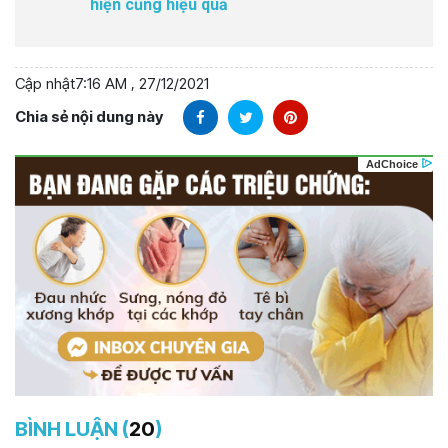
hiện cũng hiệu quả
Cập nhật
7:16 AM , 27/12/2021
Chia sẻ nội dung này
BÌNH LUẬN (
20
)