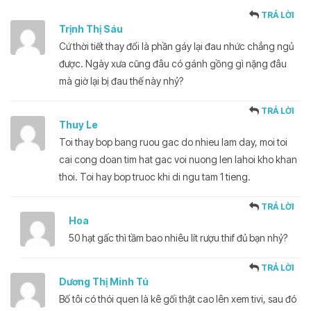
TRẢ LỜI
Trịnh Thị Sáu
Cứ thời tiết thay đổi là phần gáy lại đau nhức chẳng ngủ
được. Ngày xưa cũng đâu có gánh gồng gì nặng đâu
mà giờ lại bị đau thế này nhỷ?
TRẢ LỜI
Thuy Le
Toi thay bop bang ruou gac do nhieu lam day, moi toi
cai cong doan tim hat gac voi nuong len lahoi kho khan
thoi. Toi hay bop truoc khi di ngu tam 1 tieng.
TRẢ LỜI
Hoa
50 hạt gấc thì tầm bao nhiêu lít rượu thif đủ bạn nhỷ?
TRẢ LỜI
Dương Thị Minh Tú
Bố tôi có thói quen là kê gối thật cao lên xem tivi, sau đó