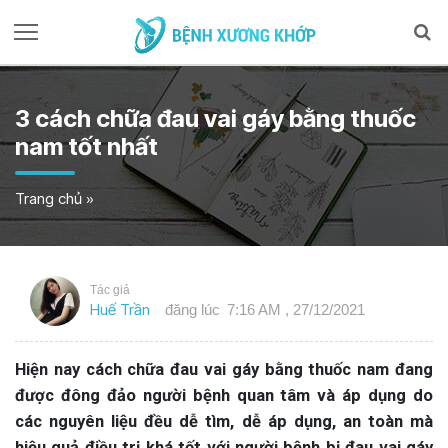
3 cách chữa đau vai gáy bằng thuốc
nam tốt nhất
Trang chủ
»
Tác giả
Huế Trần
đăng lúc
7:16 AM , 27/12/2021
Hiện nay cách chữa đau vai gáy bằng thuốc nam đang
được đông đảo người bệnh quan tâm và áp dụng do
các nguyên liệu đều dễ tìm, dễ áp dụng, an toàn mà
hiệu quả điều trị khá tốt với người bệnh bị đau vai gáy