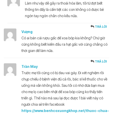
Làm như vậy dễ gây ra thoái hóa lắm, tôi từ đợt biết
thông tin đấy là cấm tiệt các con không có được bẻ
ngón tay ngón chân cho kêu nữa.
TRẢ LỜI
Vượng
Có ai bán cái rượu gấc để xoa bóp kia không? Chứ giờ
cũng không biết kiếm đâu ra hạt gấc với cũng chẳng có
thời gian để làm nữa.
TRẢ LỜI
Trần May
Trước mẹ tôi cũng có bị đau vai gáy. Đi xét nghiệm rồi
chụp chiếu ở bệnh viện đủ cả rồi, bác sĩ kê thuốc cho về
uống mà vẫn không khỏi. Sau tôi có nhờ đứa bạn mua
cho mẹ lọ cao bên nhật để xoa bóp cũng ko thấy tiến
triển gì. Thế nào mà sau lại đọc được 1 bài viết này có
người chia sẻ trên facebook
https://www.benhcoxuongkhop.net/thuoc-chua-