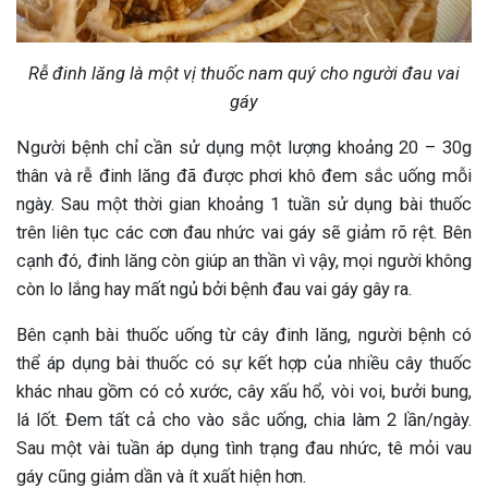
Rễ đinh lăng là một vị thuốc nam quý cho người đau vai
gáy
Người bệnh chỉ cần sử dụng một lượng khoảng 20 – 30g
thân và rễ đinh lăng đã được phơi khô đem sắc uống mỗi
ngày. Sau một thời gian khoảng 1 tuần sử dụng bài thuốc
trên liên tục các cơn đau nhức vai gáy sẽ giảm rõ rệt. Bên
cạnh đó, đinh lăng còn giúp an thần vì vậy, mọi người không
còn lo lắng hay mất ngủ bởi bệnh đau vai gáy gây ra.
Bên cạnh bài thuốc uống từ cây đinh lăng, người bệnh có
thể áp dụng bài thuốc có sự kết hợp của nhiều cây thuốc
khác nhau gồm có cỏ xước, cây xấu hổ, vòi voi, bưởi bung,
lá lốt. Đem tất cả cho vào sắc uống, chia làm 2 lần/ngày.
Sau một vài tuần áp dụng tình trạng đau nhức, tê mỏi vau
gáy cũng giảm dần và ít xuất hiện hơn.