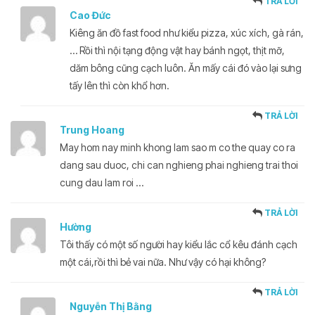
TRẢ LỜI
Cao Đức
Kiêng ăn đồ fast food như kiểu pizza, xúc xích, gà rán,
… Rồi thì nội tạng động vật hay bánh ngọt, thịt mỡ,
dăm bông cũng cạch luôn. Ăn mấy cái đó vào lại sưng
tấy lên thì còn khổ hơn.
TRẢ LỜI
Trung Hoang
May hom nay minh khong lam sao m co the quay co ra
dang sau duoc, chi can nghieng phai nghieng trai thoi
cung dau lam roi …
TRẢ LỜI
Hường
Tôi thấy có một số người hay kiểu lắc cổ kêu đánh cạch
một cái,rồi thì bẻ vai nữa. Như vậy có hại không?
TRẢ LỜI
Nguyễn Thị Bằng