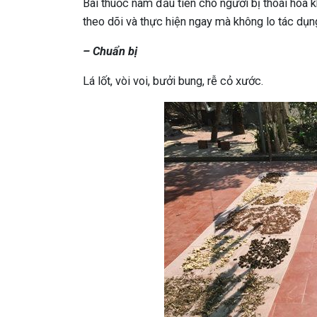
Bài thuốc nam đầu tiên cho người bị thoái hóa k
theo dõi và thực hiện ngay mà không lo tác dụn
– Chuẩn bị
Lá lốt, vòi voi, bưởi bung, rễ cỏ xước.