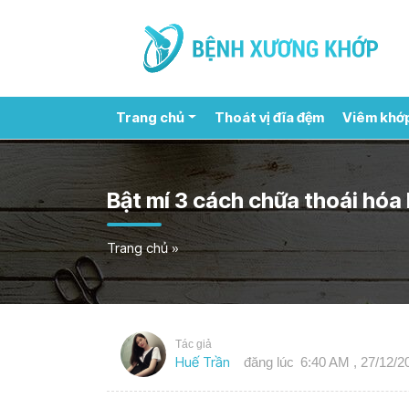
Trang chủ
Thoát vị đĩa đệm
Viêm khớ
Bật mí 3 cách chữa thoái hóa
Trang chủ
»
Tác giả
Huế Trần
đăng lúc
6:40 AM , 27/12/2