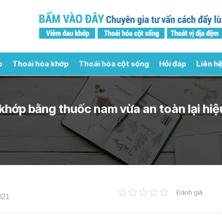
p
Thoái hóa khớp
Thoái hóa cột sống
Hỏi đáp
Liên hệ
 khớp bằng thuốc nam vừa an toàn lại hiệ
Đánh giá
021