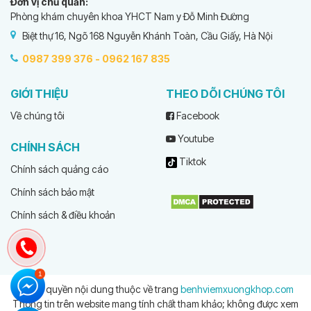
Đơn vị chủ quản:
Phòng khám chuyên khoa YHCT Nam y Đỗ Minh Đường
Biệt thự 16, Ngõ 168 Nguyễn Khánh Toàn, Cầu Giấy, Hà Nội
0987 399 376 -
0962 167 835
GIỚI THIỆU
THEO DÕI CHÚNG TÔI
Về chúng tôi
Facebook
Youtube
CHÍNH SÁCH
Tiktok
Chính sách quảng cáo
Chính sách bảo mật
Chính sách & điều khoản
© Bản quyền nội dung thuộc về trang
benhviemxuongkhop.com
Thông tin trên website mang tính chất tham khảo; không được xem