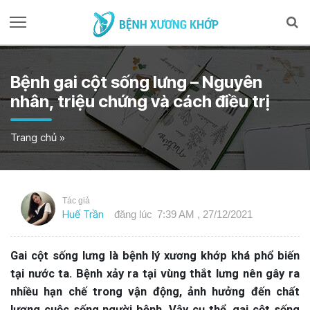
Bệnh gai cột sống lưng – Nguyên
nhân, triệu chứng và cách điều trị
Trang chủ
»
Tác giả
Huế Trần
đăng lúc
7:39 AM , 27/12/2021
Gai cột sống lưng là bệnh lý xương khớp khá phổ biến
tại nước ta. Bệnh xảy ra tại vùng thắt lưng nên gây ra
nhiều hạn chế trong vận động, ảnh hưởng đến chất
lượng cuộc sống người bệnh. Vậy cụ thể, gai cột sống