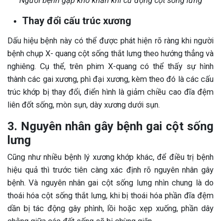
Người bệnh gặp khó khăn khi cử động cột sống lưng
Thay đổi cấu trúc xương
Dấu hiệu bệnh này có thể được phát hiện rõ ràng khi người
bệnh chụp X- quang cột sống thắt lưng theo hướng thẳng và
nghiêng. Cụ thể, trên phim X-quang có thể thấy sự hình
thành các gai xương, phì đại xương, kèm theo đó là các cấu
trúc khớp bị thay đổi, điển hình là giảm chiều cao đĩa đệm
liên đốt sống, mòn sụn, dày xương dưới sụn.
3. Nguyên nhân gây bệnh gai cột sống
lưng
Cũng như nhiều bệnh lý xương khớp khác, để điều trị bệnh
hiệu quả thì trước tiên càng xác định rõ nguyên nhân gây
bệnh. Và nguyên nhân gai cột sống lưng nhìn chung là do
thoái hóa cột sống thắt lưng, khi bị thoái hóa phần đĩa đệm
dần bị tác động gây phình, lồi hoặc xẹp xuống, phần dây