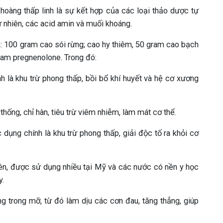
oàng thấp linh là sự kết hợp của các loại thảo dược tự
 nhiên, các acid amin và muối khoáng.
m: 100 gram cao sói rừng; cao hy thiêm, 50 gram cao bạch
ram pregnenolone. Trong đó:
h là khu trừ phong thấp, bồi bổ khí huyết và hệ cơ xương
thống, chỉ hàn, tiêu trừ viêm nhiễm, làm mát cơ thể.
 dụng chính là khu trừ phong thấp, giải độc tố ra khỏi cơ
ên, được sử dụng nhiều tại Mỹ và các nước có nền y học
y.
ng trong mỡ, từ đó làm dịu các cơn đau, tăng thẳng, giúp