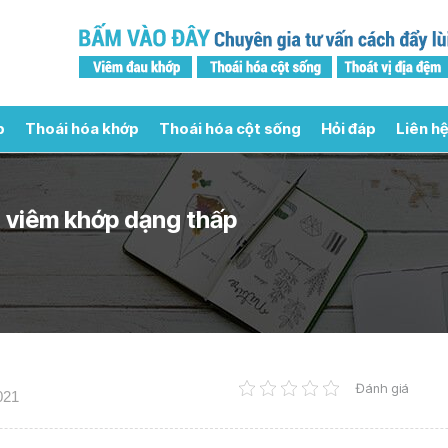
p
Thoái hóa khớp
Thoái hóa cột sống
Hỏi đáp
Liên hệ
rị viêm khớp dạng thấp
Đánh giá
021