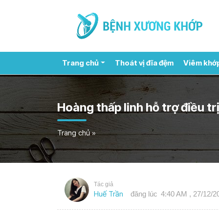
Trang chủ
Thoát vị đĩa đệm
Viêm khớ
Hoàng thấp linh hỗ trợ điều t
Trang chủ
»
Tác giả
Huế Trần
đăng lúc
4:40 AM , 27/12/2