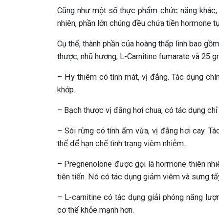
Cũng như một số thực phẩm chức năng khác, h
nhiên, phần lớn chúng đều chứa tiền hormone tự
Cụ thể, thành phần của hoàng thấp linh bao gồ
thược; nhũ hương; L-Carnitine fumarate và 25 g
– Hy thiêm có tính mát, vị đắng. Tác dụng chín
khớp.
– Bạch thược vị đắng hơi chua, có tác dụng chỉ 
– Sói rừng có tính ấm vừa, vị đắng hơi cay. Tác
thể để hạn chế tình trạng viêm nhiễm.
– Pregnenolone được gọi là hormone thiên nhi
tiên tiến. Nó có tác dụng giảm viêm và sưng tấ
– L-carnitine có tác dụng giải phóng năng lượ
cơ thể khỏe mạnh hơn.