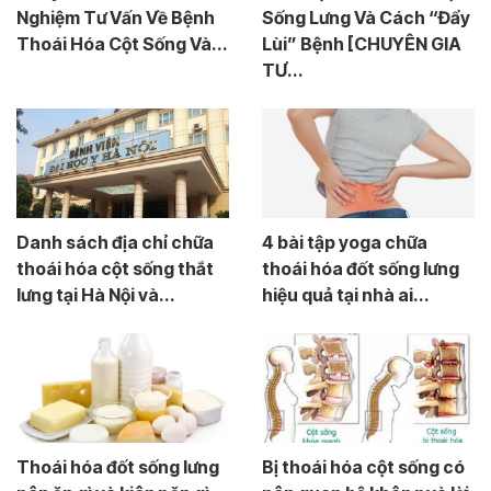
Nghiệm Tư Vấn Về Bệnh
Sống Lưng Và Cách “Đẩy
Thoái Hóa Cột Sống Và...
Lùi” Bệnh [CHUYÊN GIA
TƯ...
Danh sách địa chỉ chữa
4 bài tập yoga chữa
thoái hóa cột sống thắt
thoái hóa đốt sống lưng
lưng tại Hà Nội và...
hiệu quả tại nhà ai...
Thoái hóa đốt sống lưng
Bị thoái hóa cột sống có