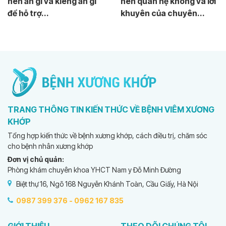
nên ăn gì và kiêng ăn gì
nên quan hệ không và lời
để hỗ trợ...
khuyên của chuyên...
TRANG THÔNG TIN KIẾN THỨC VỀ BỆNH VIÊM XƯƠNG
KHỚP
Tổng hợp kiến thức về bệnh xương khớp, cách điều trị, chăm sóc
cho bệnh nhân xương khớp
Đơn vị chủ quản:
Phòng khám chuyên khoa YHCT Nam y Đỗ Minh Đường
Biệt thự 16, Ngõ 168 Nguyễn Khánh Toàn, Cầu Giấy, Hà Nội
0987 399 376 -
0962 167 835