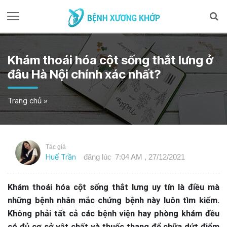
Khám thoái hóa cột sống thắt lưng ở
đâu Hà Nội chính xác nhất?
Trang chủ
»
Tác giả
Huế Trần
đăng lúc
7:04 AM , 27/12/2021
Khám thoái hóa cột sống thắt lưng uy tín là điều mà
những bệnh nhân mắc chứng bệnh này luôn tìm kiếm.
Không phải tất cả các bệnh viện hay phòng khám đều
có đủ cơ sở vật chất và thuốc thang để chữa dứt điểm