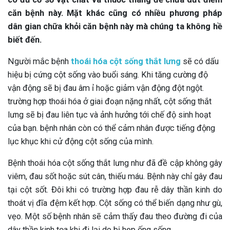
căn bệnh này. Mặt khác cũng có nhiều phương pháp
dân gian chữa khỏi căn bệnh này mà chúng ta không hề
biết đến.
Người mắc bệnh
thoái hóa cột sống thắt lưng
sẽ có dấu
hiệu bị cứng cột sống vào buổi sáng. Khi tăng cường độ
vận động sẽ bị đau âm ỉ hoặc giảm vận động đột ngột.
trường hợp thoái hóa ở giai đoạn nặng nhất, cột sống thắt
lưng sẽ bị đau liên tục và ảnh hưởng tới chế độ sinh hoạt
của bạn. bệnh nhân còn có thể cảm nhân được tiếng động
lục khục khi cử động cột sống của mình.
Bệnh thoái hóa cột sống thắt lưng như đã đề cập không gây
viêm, đau sốt hoặc sút cân, thiếu máu. Bệnh này chỉ gây đau
tại cột sốt. Đôi khi có trường hợp đau rễ dây thần kinh do
thoát vị đĩa đệm kết hợp. Cột sống có thể biến dạng như gù,
vẹo. Một số bệnh nhân sẽ cảm thấy đau theo đường đi của
dây thần kinh tọa khi đi lại do bị hẹp ống sống.