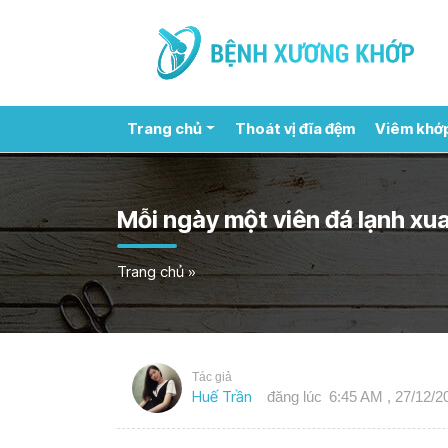
Trang chủ
Thoát vị đĩa đệm
Viêm khớ
Mỗi ngày một viên đá lạnh xua
Trang chủ
»
Tác giả
Huế Trần
đăng lúc
6:45 AM , 27/12/2