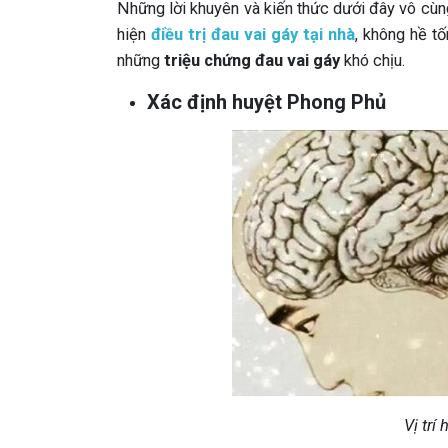
Những lời khuyên và kiến thức dưới đây vô cùng
hiện
điều trị đau vai gáy tại nhà
, không hề tố
những
triệu chứng đau vai gáy
khó chịu.
Xác định huyệt Phong Phủ
Vị trí