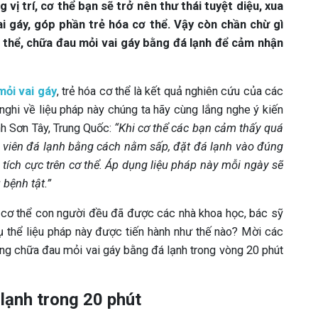
 vị trí, cơ thể bạn sẽ trở nên thư thái tuyệt diệu, xua
ai gáy, góp phần trẻ hóa cơ thể. Vậy còn chần chừ gì
 thể, chữa đau mỏi vai gáy bằng đá lạnh để cảm nhận
mỏi vai gáy
, trẻ hóa cơ thể là kết quả nghiên cứu của các
nghi về liệu pháp này chúng ta hãy cùng lắng nghe ý kiến
nh Sơn Tây, Trung Quốc:
“Khi cơ thể các bạn cảm thấy quá
p viên đá lạnh bằng cách nằm sấp, đặt đá lạnh vào đúng
ích cực trên cơ thể. Áp dụng liệu pháp này mỗi ngày sẽ
 bệnh tật.”
n cơ thể con người đều đã được các nhà khoa học, bác sỹ
ụ thể liệu pháp này được tiến hành như thế nào? Mời các
ụng chữa đau mỏi vai gáy bằng đá lạnh trong vòng 20 phút
lạnh trong 20 phút