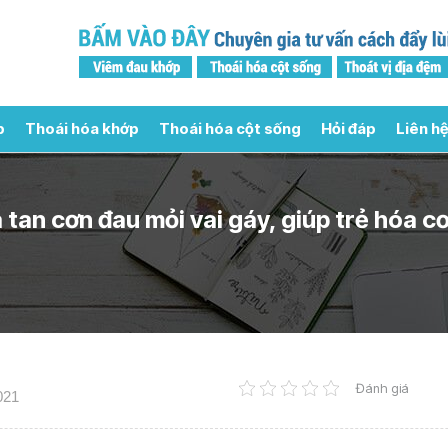
p
Thoái hóa khớp
Thoái hóa cột sống
Hỏi đáp
Liên hệ
 tan cơn đau mỏi vai gáy, giúp trẻ hóa c
Đánh giá
021