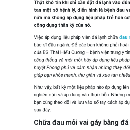
Thật khó tin khi chỉ cần đặt đá lạnh vào đúng
tan một số bệnh lý, điển hình là bệnh đau v
nữa mà không áp dụng liệu pháp trẻ hóa cơ
công dụng thần kỳ của nó.
Việc áp dụng liệu pháp viên đá lạnh chữa
đau 
bác sĩ đầu ngành. Để các bạn không phải hoài 
của BS. Thái Hiểu Cương – bệnh viện trung y tỉ
căng thẳng và mệt mỏi, hãy áp dụng liệu phá
huyệt Phong phủ và cảm nhận những thay đổi t
giúp bạn khỏe mạnh, thư giãn và xua tan nhiều
Như vậy, bất kỳ một liệu pháp nào áp dụng lê
nghiên cứu và áp dụng vào thực tiễn. Nhưng c
bạn cùng theo dõi và lưu vào sổ tay cách áp d
sau đây:
Chữa đau mỏi vai gáy bằng đá 