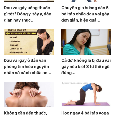
Đau vai gáy uống thuốc
Chuyên gia hướng dẫn 5
gì tốt? Đông y, tây y, dân
bài tập chữa đau vai gáy
gian hay thực...
đơn giản, hiệu quả...
Đau vai gáy ở dân văn
Cả đời không lo bị đau vai
phòng tìm hiểu nguyên
gáy nếu biết 3 tư thế ngồi
nhân và cách chữa an...
đúng...
Không cần đến thuốc,
Học ngay 4 bài tập yoga