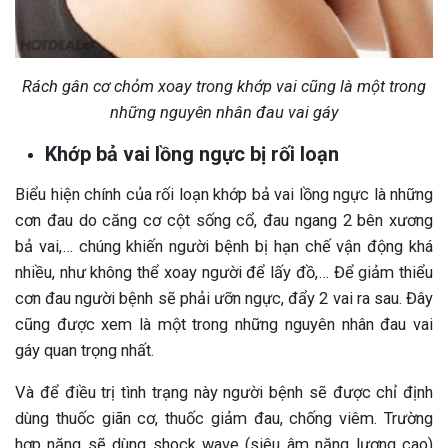
Rách gân cơ chỏm xoay trong khớp vai cũng là một trong
những nguyên nhân đau vai gáy
Khớp bả vai lồng ngực bị rối loạn
Biểu hiện chính của rối loạn khớp bả vai lồng ngực là những
cơn đau do căng cơ cột sống cổ, đau ngang 2 bên xương
bả vai,… chúng khiến người bệnh bị hạn chế vận động khá
nhiều, như không thể xoay người để lấy đồ,… Để giảm thiểu
cơn đau người bệnh sẽ phải ưỡn ngực, đẩy 2 vai ra sau. Đây
cũng được xem là một trong những nguyên nhân đau vai
gáy quan trọng nhất.
Và để điều trị tình trạng này người bệnh sẽ được chỉ định
dùng thuốc giãn cơ, thuốc giảm đau, chống viêm. Trường
hợp nặng sẽ dùng shock wave (siêu âm năng lượng cao)