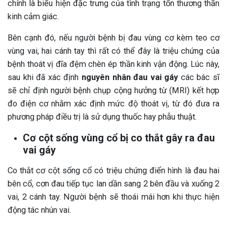
chính là biểu hiện đặc trưng của tình trạng tổn thương thần
kinh cảm giác.
Bên cạnh đó, nếu người bệnh bị đau vùng cơ kèm teo cơ
vùng vai, hai cánh tay thì rất có thể đây là triệu chứng của
bệnh thoát vị đĩa đệm chèn ép thần kinh vận động. Lúc này,
sau khi đã xác định
nguyên nhân đau vai gáy
các bác sĩ
sẽ chỉ định người bệnh chụp cộng hưởng từ (MRI) kết hợp
đo điện cơ nhằm xác định mức độ thoát vị, từ đó đưa ra
phương pháp điều trị là sử dụng thuốc hay phẫu thuật.
Cơ cột sống vùng cổ bị co thắt gây ra đau
vai gáy
Co thắt cơ cột sống cổ có triệu chứng điển hình là đau hai
bên cổ, cơn đau tiếp tục lan dần sang 2 bên đầu và xuống 2
vai, 2 cánh tay. Người bệnh sẽ thoái mái hơn khi thực hiện
động tác nhún vai.