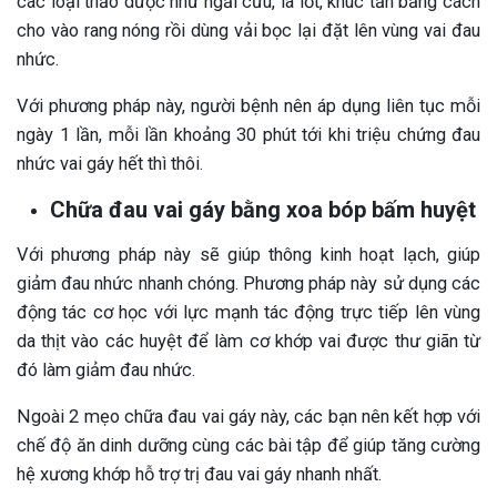
các loại thảo dược như ngải cứu, lá lốt, khúc tần bằng cách
cho vào rang nóng rồi dùng vải bọc lại đặt lên vùng vai đau
nhức.
Với phương pháp này, người bệnh nên áp dụng liên tục mỗi
ngày 1 lần, mỗi lần khoảng 30 phút tới khi triệu chứng đau
nhức vai gáy hết thì thôi.
Chữa đau vai gáy bằng xoa bóp bấm huyệt
Với phương pháp này sẽ giúp thông kinh hoạt lạch, giúp
giảm đau nhức nhanh chóng. Phương pháp này sử dụng các
động tác cơ học với lực mạnh tác động trực tiếp lên vùng
da thịt vào các huyệt để làm cơ khớp vai được thư giãn từ
đó làm giảm đau nhức.
Ngoài 2 mẹo chữa đau vai gáy này, các bạn nên kết hợp với
chế độ ăn dinh dưỡng cùng các bài tập để giúp tăng cường
hệ xương khớp hỗ trợ trị đau vai gáy nhanh nhất.