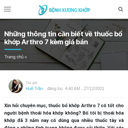
Những thông tin cần biết về thuốc bổ
khớp Arthro 7 kèm giá bán
Trang chủ
»
Tác giả
Huế Trần
đăng lúc
4:40 AM , 27/12/2021
Xin hỏi chuyên mục, thuốc bổ khớp Arthro 7 có tốt cho
người bệnh thoái hóa khớp không? Bố tôi bị thoái hóa
khớp đã 3 năm nay có dùng qua nhiều thuốc tây và
đông y những tình trạng không được cải thiện. Với các