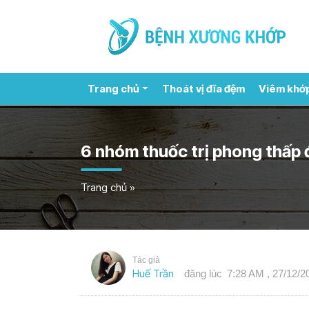
Trang chủ
Thoát vị đĩa đệm
Viêm khớ
6 nhóm thuốc trị phong thấp 
Trang chủ
»
Tác giả
Huế Trần
đăng lúc
7:28 AM , 27/12/2