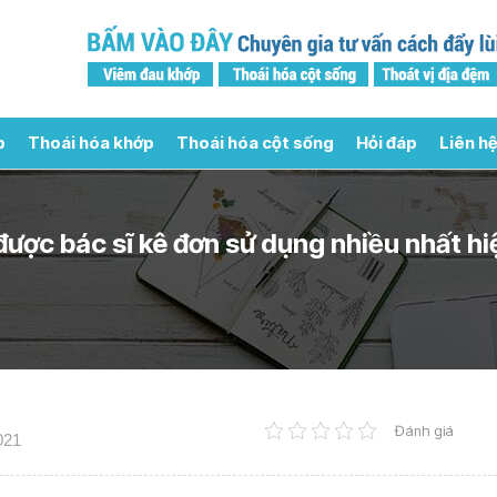
p
Thoái hóa khớp
Thoái hóa cột sống
Hỏi đáp
Liên hệ
được bác sĩ kê đơn sử dụng nhiều nhất hi
Đánh giá
021