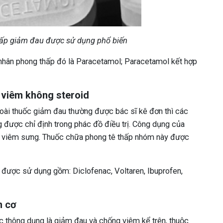
thấp giảm đau được sử dụng phổ biến
hân phong thấp đó là Paracetamol; Paracetamol kết hợp
 viêm không steroid
oài thuốc giảm đau thường được bác sĩ kê đơn thì các
 được chỉ định trong phác đồ điều trị. Công dụng của
m viêm sưng. Thuốc chữa phong tê thấp nhóm này được
được sử dụng gồm: Diclofenac, Voltaren, Ibuprofen,
n cơ
c thông dụng là giảm đau và chống viêm kể trên, thuộc