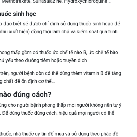
: Methotrexate, Sulfasalazine, Hydroxychloroquine…
huốc sinh học
p đặc biệt sẽ được chỉ định sử dụng thuốc sinh hoạc để
đau xuất hiện) đồng thời làm chậ và kiểm soát quá trình
ong thấp gồm có thuốc ức chế tế nào B, ức chế tế bào
chủ yếu theo đường tiêm hoặc truyền dịch
rên, người bệnh còn có thể dùng thêm vitamin B để tăng
g chất để ổn định cơ thể…
 nào đúng cách?
dùng cho người bệnh phong thấp mọi người không nên tự ý
 Để dùng thuốc đúng cách, hiệu quả mọi người có thể
thuốc, nhà thuốc uy tín để mua và sử dụng theo phác đồ