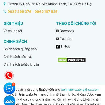
Biệt thự 16, Ngõ 168 Nguyễn Khánh Toàn, Cầu Giấy, Hà Nội
0987 399 376 -
0962 167 835
GIỚI THIỆU
THEO DÕI CHÚNG TÔI
Về chúng tôi
Facebook
Youtube
CHÍNH SÁCH
Tiktok
Chính sách quảng cáo
Chính sách bảo mật
Chính sách & điều khoản
© Bản quyền nội dung thuộc về trang
benhviemxuongkhop.com
Thông tin trên website mang tính chất tham khảo; không được xem
là tư vấn y khoa và không nhằm mục đích thay thế cho tư vấn, chẩn
đoán hoặc điều trị từ nhân viên y tế. Khi có vấn đề về sức khỏe hoặc