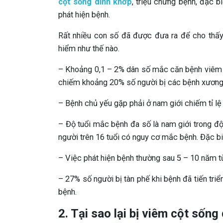
cột sống dính khớp
, triệu chứng bệnh, đặc b
phát hiện bệnh.
Rất nhiều con số đã được đưa ra để cho thấy
hiểm như thế nào.
– Khoảng 0,1 – 2% dân số mắc căn bệnh viêm 
chiếm khoảng 20% số người bị các bệnh xương
– Bệnh chủ yếu gặp phải ở nam giới chiếm tỉ lệ
– Độ tuổi mắc bệnh đa số là nam giới trong độ
người trên 16 tuổi có nguy cơ mắc bệnh. Đặc biệ
– Việc phát hiện bệnh thường sau 5 – 10 năm t
– 27% số người bị tàn phế khi bệnh đã tiến tr
bệnh.
2. Tại sao lại bị viêm cột sống