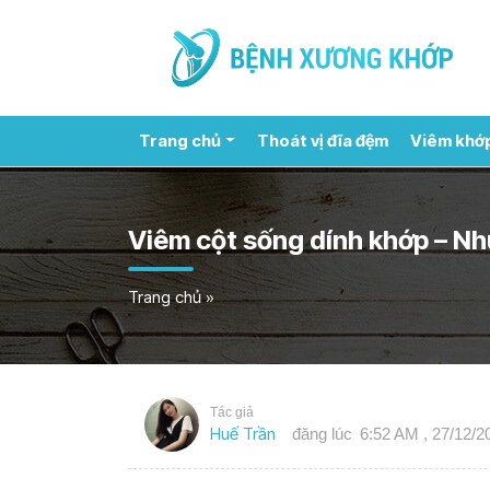
Trang chủ
Thoát vị đĩa đệm
Viêm khớ
Viêm cột sống dính khớp – Nh
Trang chủ
»
Tác giả
Huế Trần
đăng lúc
6:52 AM , 27/12/2