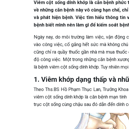
Viêm cột sống dính khớp là căn bệnh phức t
về những căn bệnh này vô cùng hạn chế, ch
và phát hiện bệnh. Việc tìm hiểu thông tin
bệnh biết mình nên làm gì để kiếm soát bệnh
Ngày nay, do môi trường làm việc, vận động c
vào công việc, cố gắng hết sức mà không chú 
cũng chỉ ra quầy thuốc gần nhà mà mua thuốc đ
độ công việc. Một trong những căn bệnh xương
là bệnh viêm cột sống dính khớp. Tuy nhiên mọi
1. Viêm khớp dạng thấp và nh
Theo Ths.BS Hồ Phạm Thục Lan, Trưởng Khoa 
viêm cột sống dính khớp là căn bệnh mạn tính 
trục cột sống cùng chậu sau đó dẫn đến dính c