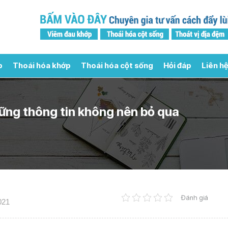
p
Thoái hóa khớp
Thoái hóa cột sống
Hỏi đáp
Liên hệ
ững thông tin không nên bỏ qua
Đánh giá
021