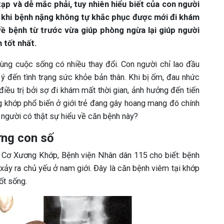
ạp và dễ mắc phải, tuy nhiên hiểu biết của con người
ỉ khi bệnh nặng không tự khắc phục được mới đi khám
 về bệnh từ trước vừa giúp phòng ngừa lại giúp người
 tốt nhất.
ùng cuộc sống có nhiều thay đổi. Con người chỉ lao đầu
ý đến tình trạng sức khỏe bản thân. Khi bị ốm, đau nhức
iều trị bởi sợ đi khám mất thời gian, ảnh hưởng đến tiến
 khớp phổ biến ở giới trẻ đang gây hoang mang đó chính
 người có thật sự hiểu về căn bệnh này?
ững con số
Cơ Xương Khớp, Bệnh viện Nhân dân 115 cho biết: bệnh
xảy ra chủ yếu ở nam giới. Đây là căn bệnh viêm tại khớp
ốt sống.