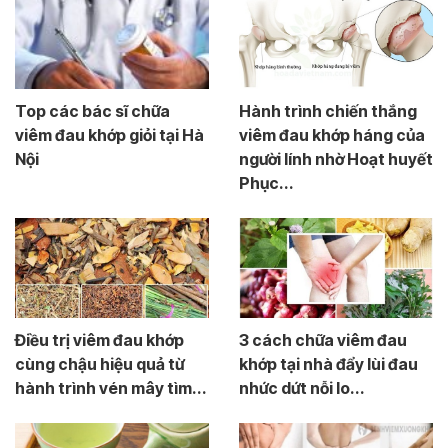
Top các bác sĩ chữa
Hành trình chiến thắng
viêm đau khớp giỏi tại Hà
viêm đau khớp háng của
Nội
người lính nhờ Hoạt huyết
Phục...
Điều trị viêm đau khớp
3 cách chữa viêm đau
cùng chậu hiệu quả từ
khớp tại nhà đẩy lùi đau
hành trình vén mây tìm...
nhức dứt nỗi lo...