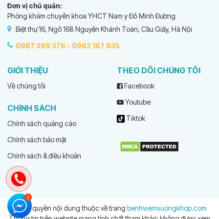
Đơn vị chủ quản:
Phòng khám chuyên khoa YHCT Nam y Đỗ Minh Đường
Biệt thự 16, Ngõ 168 Nguyễn Khánh Toàn, Cầu Giấy, Hà Nội
0987 399 376 -
0962 167 835
GIỚI THIỆU
THEO DÕI CHÚNG TÔI
Về chúng tôi
Facebook
Youtube
CHÍNH SÁCH
Tiktok
Chính sách quảng cáo
Chính sách bảo mật
Chính sách & điều khoản
© Bản quyền nội dung thuộc về trang
benhviemxuongkhop.com
Thông tin trên website mang tính chất tham khảo; không được xem