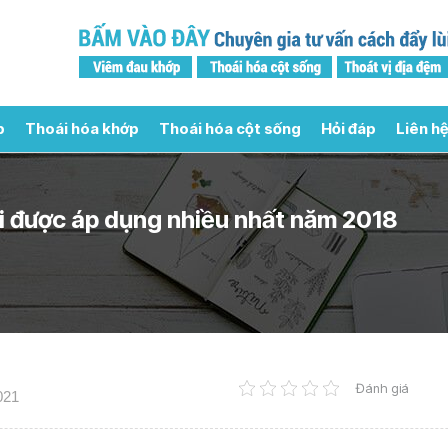
p
Thoái hóa khớp
Thoái hóa cột sống
Hỏi đáp
Liên hệ
i được áp dụng nhiều nhất năm 2018
Đánh giá
021