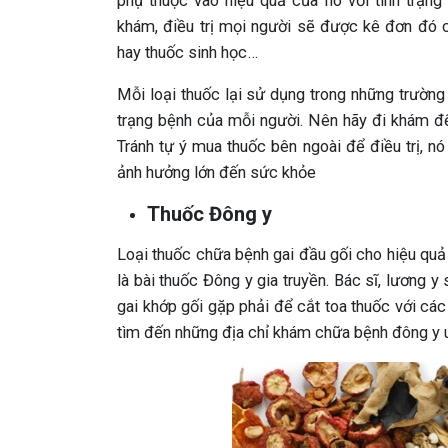
phụ thuộc vào hiệu quả của nó với tình trạng 
khám, điều trị mọi người sẽ được kê đơn đó c
hay thuốc sinh học…
Mỗi loại thuốc lại sử dụng trong những trường
trạng bệnh của mỗi người. Nên hãy đi khám để 
Tránh tự ý mua thuốc bên ngoài để điều trị, nó
ảnh hưởng lớn đến sức khỏe
Thuốc Đông y
Loại thuốc chữa bệnh gai đầu gối cho hiệu quả 
là bài thuốc Đông y gia truyền. Bác sĩ, lương 
gai khớp gối gặp phải để cắt toa thuốc với các v
tìm đến những địa chỉ khám chữa bệnh đông y uy 