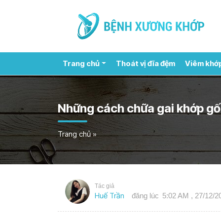
Trang chủ
Thoát vị đĩa đệm
Viêm khớ
Những cách chữa gai khớp gố
Trang chủ
»
Tác giả
Huế Trần
đăng lúc
5:02 AM , 27/12/2