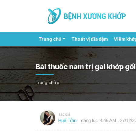
Trang chủ
Thoát vị đĩa đệm
Viêm khớ
Bài thuốc nam trị gai khớp gố
Trang chủ
»
Tác giả
Huế Trần
đăng lúc
4:46 AM , 27/12/2