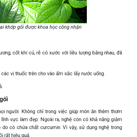
ị gai khớp gối được khoa học công nhận
ương, cốt khí củ, rễ cỏ xước với liều lượng bằng nhau, đã
 các vị thuốc trên cho vào ấm sắc lấy nước uống.
ả.
gối
mọi người. Không chỉ trong việc giúp món ăn thêm thơm
g lĩnh vực làm đẹp. Ngoài ra, nghệ còn có khả năng giảm
 do có chứa chất curcumin. Vì vậy, sử dụng nghệ trong
i rất hiệu quả.