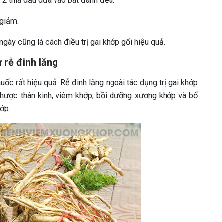
à 2 thìa dầu dừa vào bát đánh đều.
 giảm.
ày cũng là cách điều trị gai khớp gối hiệu quả.
ừ rễ đinh lăng
ốc rất hiệu quả. Rễ đinh lăng ngoài tác dụng trị gai khớp
 nhược thân kinh, viêm khớp, bồi dưỡng xương khớp và bổ
ớp.