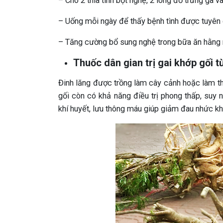
– Cho 2 thìa tinh bột nghệ, 2 lòng đỏ trứng gà v
– Uống mỗi ngày để thấy bệnh tình được tuyên
– Tăng cường bổ sung nghệ trong bữa ăn hằng ng
Thuốc dân gian trị gai khớp gối t
Đinh lăng được trồng làm cây cảnh hoặc làm thu
gối còn có khả năng điều trị phong thấp, suy
khí huyết, lưu thông máu giúp giảm đau nhức kh