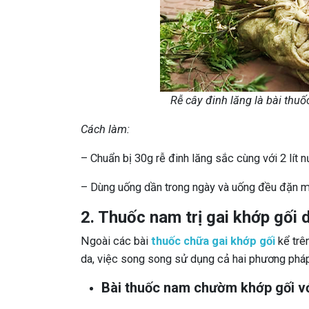
Rễ cây đinh lăng là bài thu
Cách làm:
– Chuẩn bị 30g rễ đinh lăng sắc cùng với 2 lít n
– Dùng uống dần trong ngày và uống đều đặn m
2. Thuốc nam trị gai khớp gối 
Ngoài các bài
thuốc chữa gai khớp gối
kể trê
da, việc song song sử dụng cả hai phương pháp 
Bài thuốc nam chườm khớp gối vớ