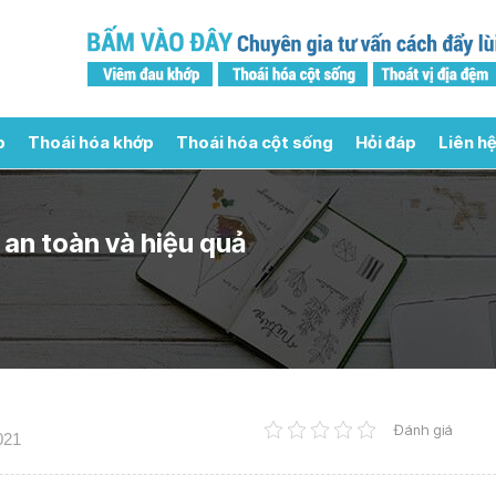
p
Thoái hóa khớp
Thoái hóa cột sống
Hỏi đáp
Liên hệ
i an toàn và hiệu quả
Đánh giá
021